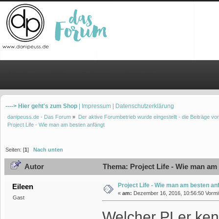
Übersicht
Hilfe
Einloggen
Registrieren
----> Hier geht's zum Shop
| Impressum
| Datenschutzerklärung
danipeuss.de - Das Forum
»
Der aktive Forumbetrieb wurde eingestellt - die Beiträge 
Project Life - Wie man am besten anfängt 
Seiten: [
1
]
Nach unten
Autor
Thema: Project Life - Wie man am
Project Life - Wie man am besten an
Eileen
«
am:
Dezember 16, 2016, 10:56:50 Vormit
Gast
Welcher PLer kenn