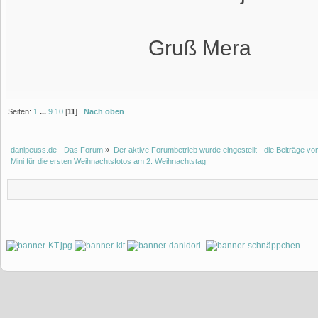
Gruß Mera
Seiten:
1
...
9
10
[
11
]
Nach oben
danipeuss.de - Das Forum
»
Der aktive Forumbetrieb wurde eingestellt - die Beiträge 
Mini für die ersten Weihnachtsfotos am 2. Weihnachtstag