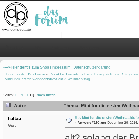
Übersicht
Hilfe
Einloggen
Registrieren
----> Hier geht's zum Shop
| Impressum
| Datenschutzerklärung
danipeuss.de - Das Forum
»
Der aktive Forumbetrieb wurde eingestellt - die Beiträge 
Mini für die ersten Weihnachtsfotos am 2. Weihnachtstag
Seiten:
1
...
9
10
[
11
]
Nach unten
Autor
Thema: Mini für die ersten Weihna
Re: Mini für die ersten Weihnachtsf
haltau
«
Antwort #150 am:
Dezember 26, 2016, 
Gast
alt? solang der Br