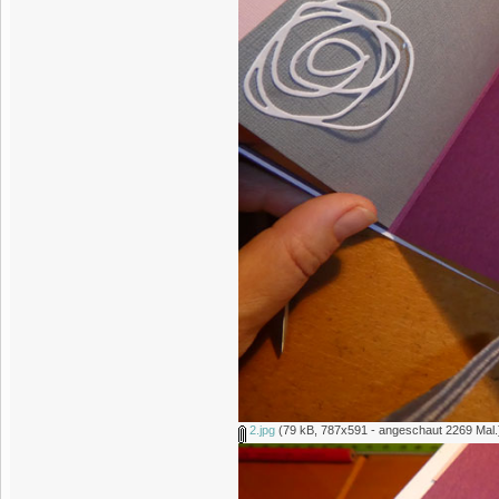
2.jpg
(79 kB, 787x591 - angeschaut 2269 Mal.