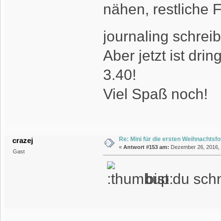
nähen, restliche 
journaling schrei
Aber jetzt ist dr
3.40!
Viel Spaß noch!
Re: Mini für die ersten Weihnachtsf
crazej
«
Antwort #153 am:
Dezember 26, 2016, 
Gast
bist du schn