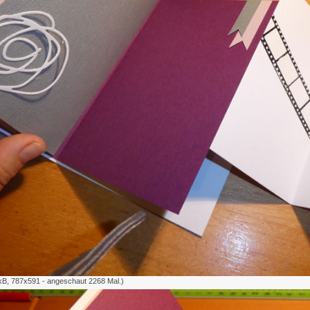
kB, 787x591 - angeschaut 2268 Mal.)