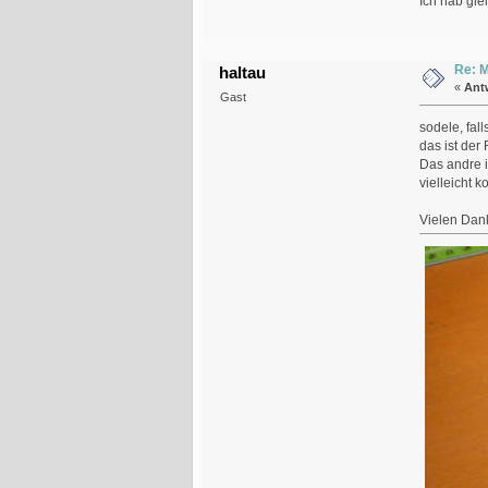
Ich hab gle
Re: M
haltau
«
Ant
Gast
sodele, fal
das ist der
Das andre i
vielleicht 
Vielen Dank 