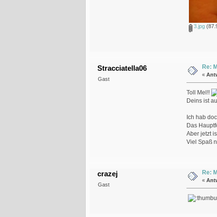
3.jpg
(87.
Re: M
Stracciatella06
«
Ant
Gast
Toll Mel!!
Deins ist a
Ich hab doc
Das Hauptfo
Aber jetzt 
Viel Spaß n
Re: M
crazej
«
Ant
Gast