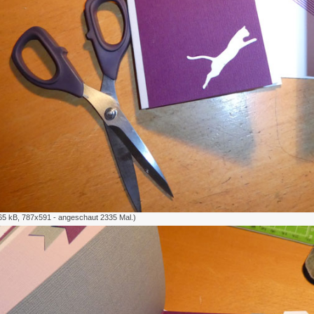
65 kB, 787x591 - angeschaut 2335 Mal.)