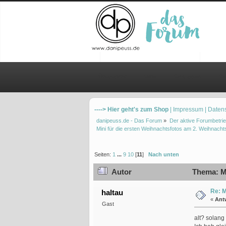
Übersicht
Hilfe
Einloggen
Re
----> Hier geht's zum Shop
| Impressum
| Daten
danipeuss.de - Das Forum
»
Der aktive Forumbetrie
Mini für die ersten Weihnachtsfotos am 2. Weihnacht
Seiten:
1
...
9
10
[
11
]
Nach unten
Autor
Thema: Mi
Re: M
haltau
«
Ant
Gast
alt? solang 