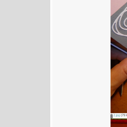
2.jpg
(79 