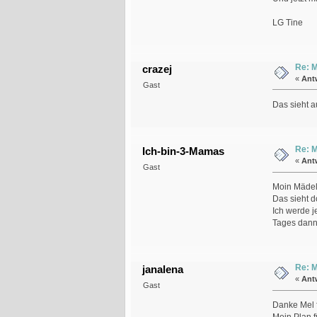
LG Tine
Re: M
crazej
«
Ant
Gast
Das sieht au
Re: M
Ich-bin-3-Mamas
«
Ant
Gast
Moin Mädel
Das sieht d
Ich werde j
Tages dann 
Re: M
janalena
«
Ant
Gast
Danke Mel f