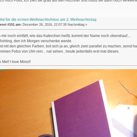
ich noch Fotis, ich zieh sie grad auf den REchner und muss sie dann noch verklei
ini für die ersten Weihnachtsfotos am 2. Weihnachtstag
wort #151 am:
Dezember 26, 2016, 22:07:35 Nachmittag »
ls mir noch einfällt, wie das Katerchen heißt, kommt der Name noch obendrauf....
 Rohling, den ich Morgen verschenke werde.
st mit den gleichen Farben, bot sich ja an, gleich zwei parallel zu machen, sonst ha
kommen Fotos von Ulm rein... nal sehen...heute jedenfalls erst mal dieses.
Mel! I love Minis!!