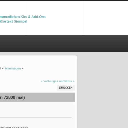
monatlichen Kits & Add-Ons
Klartext Stempel
!
»
Anleitungen
»
« vorheriges
nächstes »
DRUCKEN
n 72800 mal)