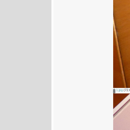
1.jpg
(72.