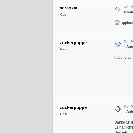
Re: M
scrapkat
«
Ant
Gast
Re: M
zuckerpuppe
«
Ant
Gast
habe fertig..
Re: M
zuckerpuppe
«
Ant
Gast
Danke für 
Es hat rich
Und jetzt m