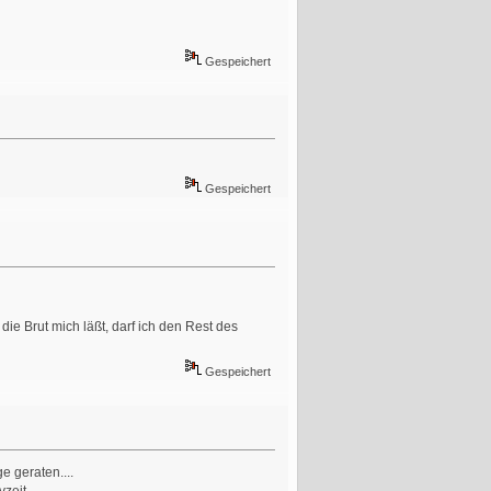
Gespeichert
Gespeichert
e Brut mich läßt, darf ich den Rest des
Gespeichert
e geraten....