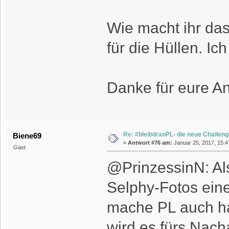
Wie macht ihr das
für die Hüllen. I
Danke für eure An
Re: #bleibdranPL- die neue Challen
Biene69
«
Antwort #76 am:
Januar 25, 2017, 15:4
Gast
@PrinzessinN: Als
Selphy-Fotos einen
mache PL auch ha
wird es fürs Nac