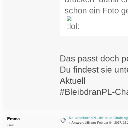
schon ein Foto g
Das passt doch p
Du findest sie unt
Aktuell
#BleibdranPL-Cha
Re: #bleibdranPL- die neue Challen
Emma
«
Antwort #88 am:
Februar 04, 2017, 16:
Gast