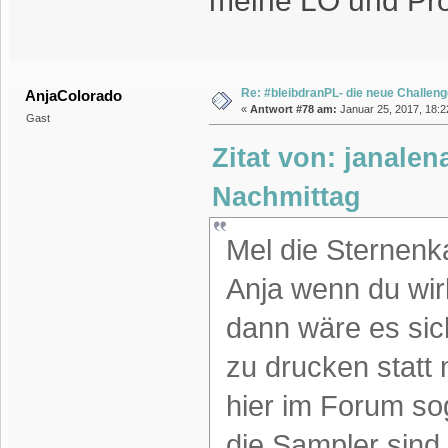
meine LO und Pro
Re: #bleibdranPL- die neue Challen
AnjaColorado
«
Antwort #78 am:
Januar 25, 2017, 18:2
Gast
Zitat von: janalen
Nachmittag
Mel die Sternenk
Anja wenn du wir
dann wäre es si
zu drucken statt 
hier im Forum so
die Sampler sind 