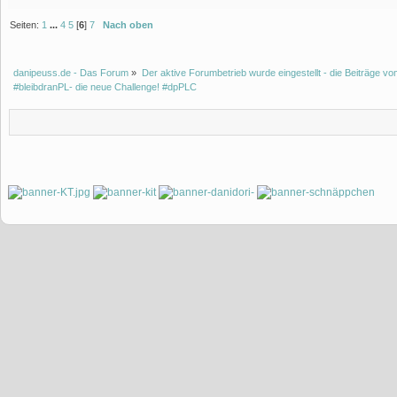
Seiten:
1
...
4
5
[
6
]
7
Nach oben
danipeuss.de - Das Forum
»
Der aktive Forumbetrieb wurde eingestellt - die Beiträge 
#bleibdranPL- die neue Challenge! #dpPLC