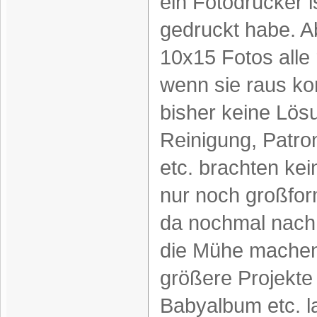
ein Fotodrucker 
gedruckt habe. A
10x15 Fotos alle 
wenn sie raus ko
bisher keine Lös
Reinigung, Patro
etc. brachten kei
nur noch großforma
da nochmal nach
die Mühe machen,
größere Projekt
Babyalbum etc. la