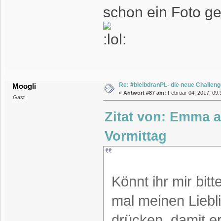
schon ein Foto g
Re: #bleibdranPL- die neue Challen
Moogli
«
Antwort #87 am:
Februar 04, 2017, 09:
Gast
Zitat von: Emma a
Vormittag
Könnt ihr mir bit
mal meinen Liebl
drücken damit er 