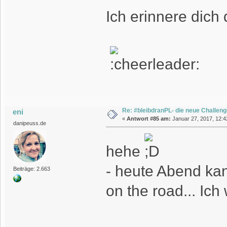
Ich erinnere dich
Re: #bleibdranPL- die neue Challen
eni
«
Antwort #85 am:
Januar 27, 2017, 12:4
danipeuss.de
hehe
- heute Abend kann
Beiträge: 2.663
on the road... Ic