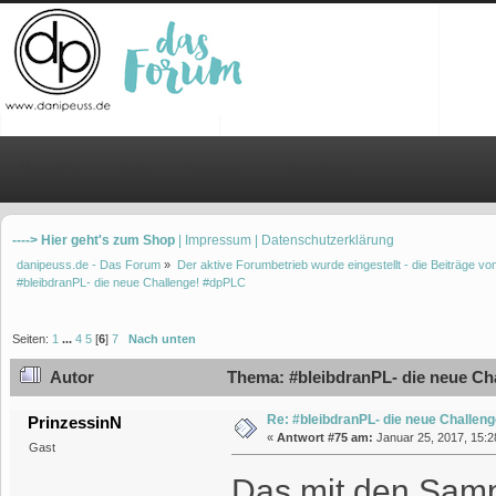
Übersicht
Hilfe
Einloggen
Registrieren
----> Hier geht's zum Shop
| Impressum
| Datenschutzerklärung
danipeuss.de - Das Forum
»
Der aktive Forumbetrieb wurde eingestellt - die Beiträge 
#bleibdranPL- die neue Challenge! #dpPLC
Seiten:
1
...
4
5
[
6
]
7
Nach unten
Autor
Thema: #bleibdranPL- die neue Ch
Re: #bleibdranPL- die neue Challen
PrinzessinN
«
Antwort #75 am:
Januar 25, 2017, 15:2
Gast
Das mit den Sampl