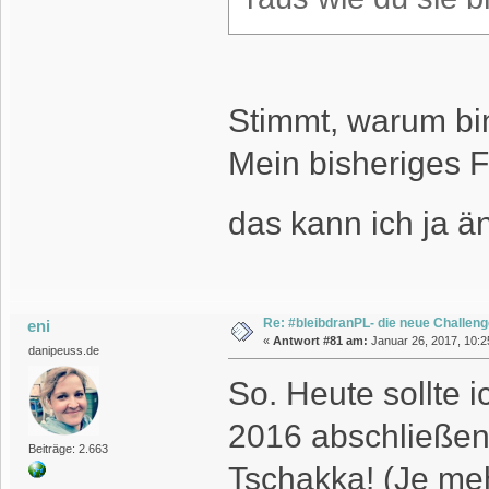
Stimmt, warum bi
Mein bisheriges Fo
das kann ich ja 
Re: #bleibdranPL- die neue Challen
eni
«
Antwort #81 am:
Januar 26, 2017, 10:2
danipeuss.de
So. Heute sollte 
2016 abschließen 
Beiträge: 2.663
Tschakka! (Je me