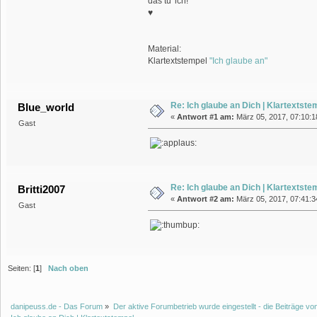
das tu' ich!
♥
Material:
Klartextstempel
"Ich glaube an"
Re: Ich glaube an Dich | Klartextste
Blue_world
«
Antwort #1 am:
März 05, 2017, 07:10:18
Gast
Re: Ich glaube an Dich | Klartextste
Britti2007
«
Antwort #2 am:
März 05, 2017, 07:41:34
Gast
Seiten: [
1
]
Nach oben
danipeuss.de - Das Forum
»
Der aktive Forumbetrieb wurde eingestellt - die Beiträge 