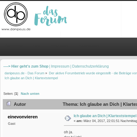
Übersicht
Hilfe
Einloggen
Registrieren
----> Hier geht's zum Shop
| Impressum
| Datenschutzerklärung
danipeuss.de - Das Forum
»
Der aktive Forumbetrieb wurde eingestellt - die Beiträge 
Ich glaube an Dich | Klartextstempel
Seiten: [
1
]
Nach unten
Autor
Thema: Ich glaube an Dich | Klart
Ich glaube an Dich | Klartextstempel
einevonvieren
«
am:
März 04, 2017, 22:01:51 Nachmittag
Gast
oh ja.