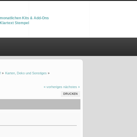
monatlichen Kits & Add-Ons
Klartext Stempel
!
»
Karten, Deko und Sonstiges
»
« vorheriges
nächstes »
DRUCKEN