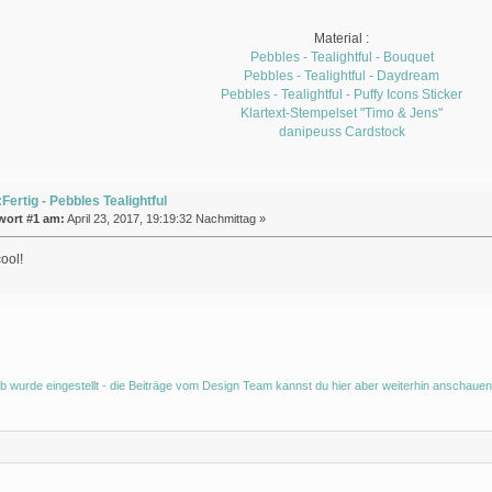
Material :
Pebbles - Tealightful - Bouquet
Pebbles - Tealightful - Daydream
Pebbles - Tealightful - Puffy Icons Sticker
Klartext-Stempelset "Timo & Jens"
danipeuss Cardstock
Fertig - Pebbles Tealightful
wort #1 am:
April 23, 2017, 19:19:32 Nachmittag »
ool!
b wurde eingestellt - die Beiträge vom Design Team kannst du hier aber weiterhin anschauen