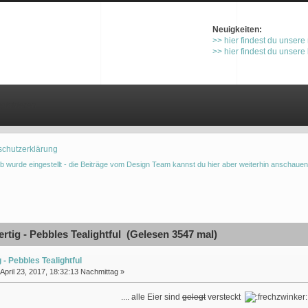
Neuigkeiten:
>> hier findest du unsere
>> hier findest du unsere
gistrieren
schutzerklärung
b wurde eingestellt - die Beiträge vom Design Team kannst du hier aber weiterhin anschauen
rtig - Pebbles Tealightful (Gelesen 3547 mal)
g - Pebbles Tealightful
April 23, 2017, 18:32:13 Nachmittag »
.... alle Eier sind
gelegt
versteckt