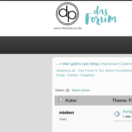
Übersicht
Hilfe
Einloggen
Re
----> Hier geht's zum Shop
| Impressum
| Daten
danipeuss.de - Das Forum
»
Der aktive Forumbetrie
Fertig - Pebbles Tealightful
Seiten: [
1
]
Nach unten
Autor
Thema: Fe
Ferti
mieken
«
am:
Gast