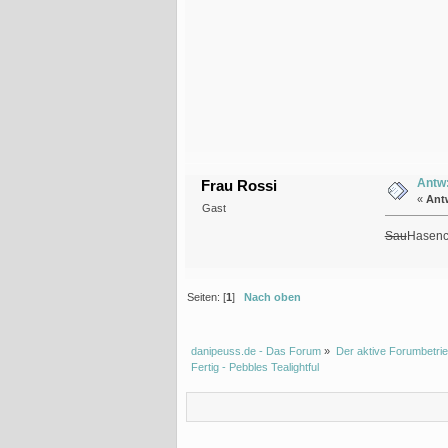
Antw:
Frau Rossi
«
Ant
Gast
Sau
Hasenc
Seiten: [
1
]
Nach oben
danipeuss.de - Das Forum
»
Der aktive Forumbetrie
Fertig - Pebbles Tealightful