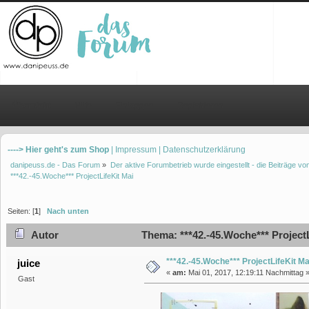
Übersicht
Hilfe
Einloggen
Registrieren
----> Hier geht's zum Shop
| Impressum
| Datenschutzerklärung
danipeuss.de - Das Forum
»
Der aktive Forumbetrieb wurde eingestellt - die Beiträge 
***42.-45.Woche*** ProjectLifeKit Mai
Seiten: [
1
]
Nach unten
Autor
Thema: ***42.-45.Woche*** ProjectL
***42.-45.Woche*** ProjectLifeKit Ma
juice
«
am:
Mai 01, 2017, 12:19:11 Nachmittag 
Gast