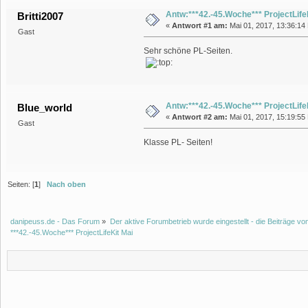
Antw:***42.-45.Woche*** ProjectLife
Britti2007
«
Antwort #1 am:
Mai 01, 2017, 13:36:14
Gast
Sehr schöne PL-Seiten.
Antw:***42.-45.Woche*** ProjectLife
Blue_world
«
Antwort #2 am:
Mai 01, 2017, 15:19:55
Gast
Klasse PL- Seiten!
Seiten: [
1
]
Nach oben
danipeuss.de - Das Forum
»
Der aktive Forumbetrieb wurde eingestellt - die Beiträge 
***42.-45.Woche*** ProjectLifeKit Mai