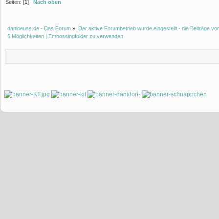
Seiten: [
1
]
Nach oben
danipeuss.de - Das Forum
»
Der aktive Forumbetrieb wurde eingestellt - die Beiträge 
5 Möglichkeiten | Embossingfolder zu verwenden