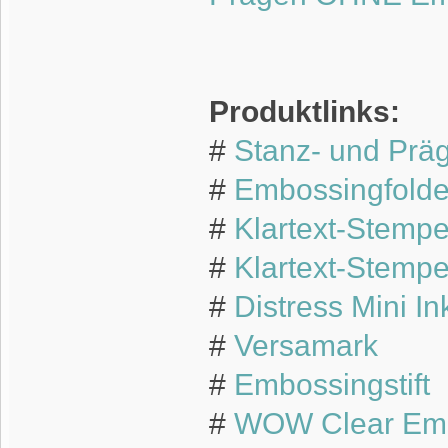
Produktlinks:
#
Stanz- und Prä
#
Embossingfolde
#
Klartext-Stempe
#
Klartext-Stempe
#
Distress Mini I
#
Versamark
#
Embossingstift
#
WOW Clear Emb