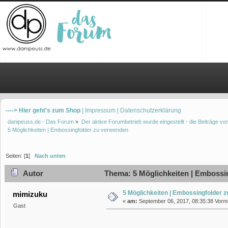
Übersicht
Hilfe
Einloggen
Registrieren
----> Hier geht's zum Shop
| Impressum
| Datenschutzerklärung
danipeuss.de - Das Forum
»
Der aktive Forumbetrieb wurde eingestellt - die Beiträge 
5 Möglichkeiten | Embossingfolder zu verwenden
Seiten: [
1
]
Nach unten
Autor
Thema: 5 Möglichkeiten | Embossi
5 Möglichkeiten | Embossingfolder 
mimizuku
«
am:
September 06, 2017, 08:35:38 Vormi
Gast