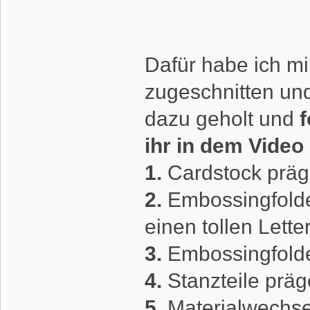
Dafür habe ich mi
zugeschnitten und
dazu geholt und
ihr in dem Video
1.
Cardstock präge
2.
Embossingfolder
einen tollen Lett
3.
Embossingfolde
4.
Stanzteile prä
5.
Materialwechse