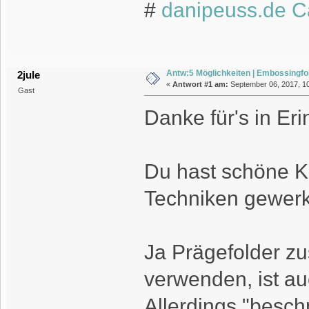
#
danipeuss.de C
Antw:5 Möglichkeiten | Embossingfo
2jule
«
Antwort #1 am:
September 06, 2017, 10
Gast
Danke für's in Eri
Du hast schöne K
Techniken gewerk
Ja Prägefolder z
verwenden, ist au
Allerdings "beschm