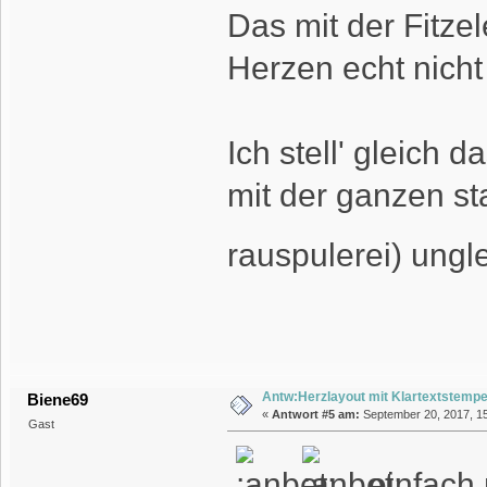
Das mit der Fitze
Herzen echt nicht 
Ich stell' gleich 
mit der ganzen s
rauspulerei) ungle
Antw:Herzlayout mit Klartextstempe
Biene69
«
Antwort #5 am:
September 20, 2017, 15
Gast
einfach