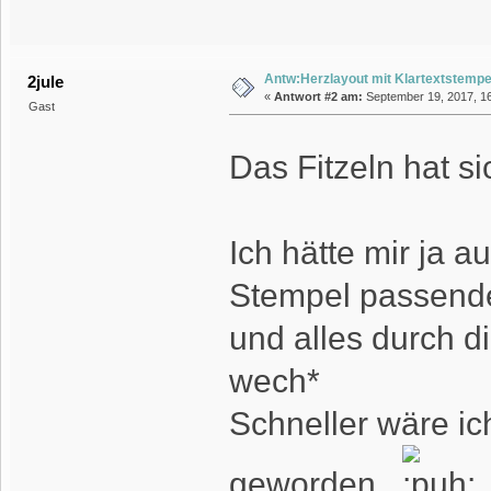
Antw:Herzlayout mit Klartextstempe
2jule
«
Antwort #2 am:
September 19, 2017, 16
Gast
Das Fitzeln hat s
Ich hätte mir ja 
Stempel passend
und alles durch d
wech*
Schneller wäre ic
geworden.