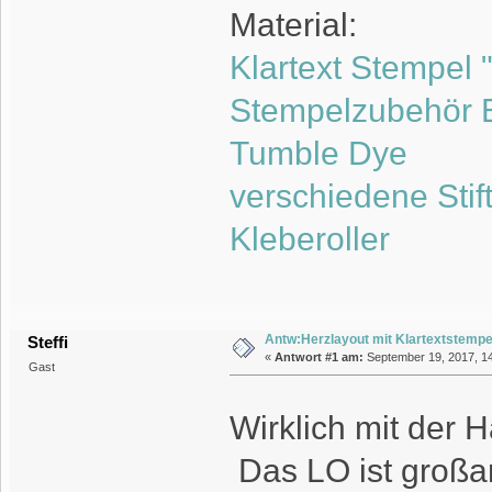
Material:
Klartext Stempel
Stempelzubehör B
Tumble Dye
verschiedene Stif
Kleberoller
Antw:Herzlayout mit Klartextstempe
Steffi
«
Antwort #1 am:
September 19, 2017, 14
Gast
Wirklich mit der
Das LO ist großar