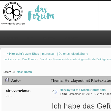
Übersicht
Hilfe
Einloggen
Registrieren
----> Hier geht's zum Shop
| Impressum
| Datenschutzerklärung
danipeuss.de - Das Forum
»
Der aktive Forumbetrieb wurde eingestellt - die Beiträge 
Seiten: [
1
]
Nach unten
Autor
Thema: Herzlayout mit Klartextste
Herzlayout mit Klartextstempeln
einevonvieren
«
am:
September 19, 2017, 12:22:44 Nach
Gast
Ich habe das Gefü