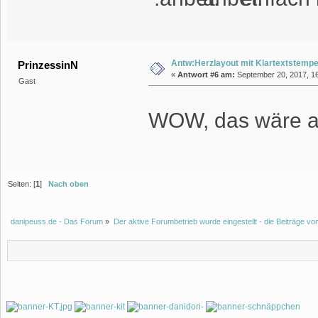
Antw:Herzlayout mit Klartextstempe
PrinzessinN
«
Antwort #6 am:
September 20, 2017, 16
Gast
WOW, das wäre ab
Seiten: [
1
]
Nach oben
danipeuss.de - Das Forum
»
Der aktive Forumbetrieb wurde eingestellt - die Beiträge 