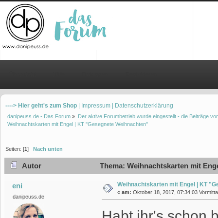
Übersicht
Hilfe
Einloggen
Registrieren
----> Hier geht's zum Shop
| Impressum
| Datenschutzerklärung
danipeuss.de - Das Forum
»
Der aktive Forumbetrieb wurde eingestellt - die Beiträge 
Weihnachtskarten mit Engel | KT "Gesegnete Weihnachten"
Seiten: [
1
]
Nach unten
Autor
Thema: Weihnachtskarten mit Enge
Weihnachtskarten mit Engel | KT "
eni
«
am:
Oktober 18, 2017, 07:34:03 Vormitta
danipeuss.de
Habt ihr's schon 