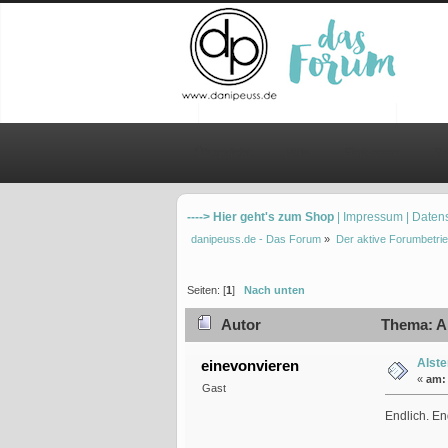
Übersicht
Hilfe
Einloggen
Re
----> Hier geht's zum Shop
| Impressum
| Daten
danipeuss.de - Das Forum
»
Der aktive Forumbetrie
Seiten: [
1
]
Nach unten
Autor
Thema: Al
Alste
einevonvieren
«
am:
Gast
Endlich. En