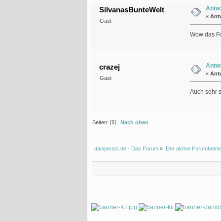
Antw:
SilvanasBunteWelt
«
Ant
Gast
Wow das Fo
Antw:
crazej
«
Ant
Gast
Auch sehr 
Seiten: [
1
]
Nach oben
danipeuss.de - Das Forum
»
Der aktive Forumbetrie