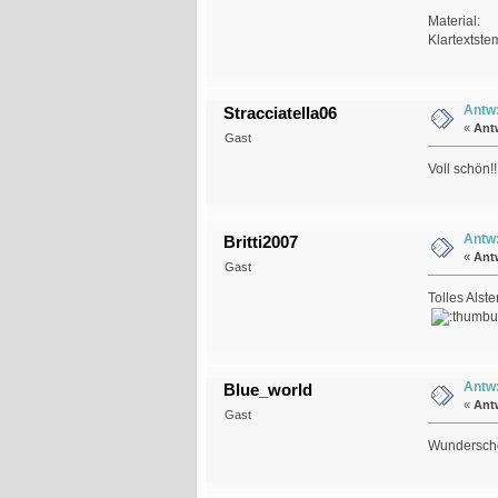
Material:
Klartextst
Antw:
Stracciatella06
«
Ant
Gast
Voll schön!
Antw:
Britti2007
«
Ant
Gast
Tolles Alste
Antw:
Blue_world
«
Ant
Gast
Wunderschö