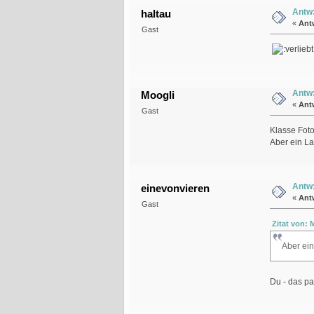
Antw:
haltau
«
Ant
Gast
Antw:
Moogli
«
Ant
Gast
Klasse Fot
Aber ein L
Antw:
einevonvieren
«
Ant
Gast
Zitat von:
Aber ei
Du - das p