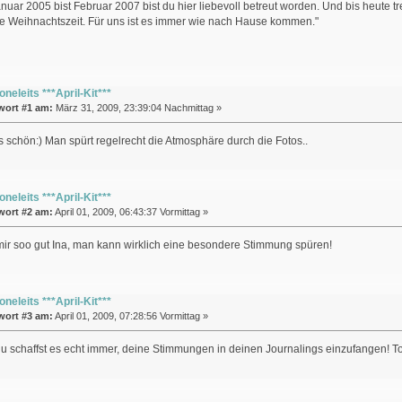
Januar 2005 bist Februar 2007 bist du hier liebevoll betreut worden. Und bis heute t
e Weihnachtszeit. Für uns ist es immer wie nach Hause kommen."
oneleits ***April-Kit***
wort #1 am:
März 31, 2009, 23:39:04 Nachmittag »
s schön:) Man spürt regelrecht die Atmosphäre durch die Fotos..
oneleits ***April-Kit***
wort #2 am:
April 01, 2009, 06:43:37 Vormittag »
mir soo gut Ina, man kann wirklich eine besondere Stimmung spüren!
oneleits ***April-Kit***
wort #3 am:
April 01, 2009, 07:28:56 Vormittag »
du schaffst es echt immer, deine Stimmungen in deinen Journalings einzufangen! To