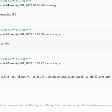
oneleits ***April-Kit***
wort #4 am:
April 01, 2009, 09:05:44 Vormittag »
urnaling!!!!!!
oneleits ***April-Kit***
wort #5 am:
April 01, 2009, 14:08:00 Nachmittag »
 schön!
oneleits ***April-Kit***
wort #6 am:
April 01, 2009, 16:00:27 Nachmittag »
der mal hin und weg von dein LO....ich bin so begeistert, das ich an die Decke spr
b wurde eingestellt - die Beiträge vom Design Team kannst du hier aber weiterhin anschauen