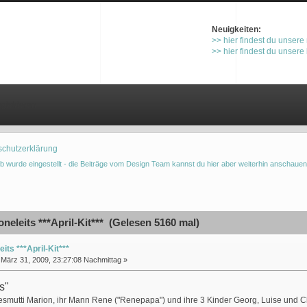
Neuigkeiten:
>> hier findest du unsere
>> hier findest du unsere
gistrieren
schutzerklärung
b wurde eingestellt - die Beiträge vom Design Team kannst du hier aber weiterhin anschauen
eleits ***April-Kit*** (Gelesen 5160 mal)
eits ***April-Kit***
März 31, 2009, 23:27:08 Nachmittag »
s"
smutti Marion, ihr Mann Rene ("Renepapa") und ihre 3 Kinder Georg, Luise und Cla