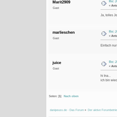
Re: J
Marit2909
«
Ant
Gast
Ja, tolles Jo
Re: J
marlieschen
«
Ant
Gast
Einfach nur
Re: J
juice
«
Ant
Gast
hi Ina...
ich bin wie
Seiten: [
1
]
Nach oben
danipeuss.de - Das Forum
»
Der aktive Forumbetrie