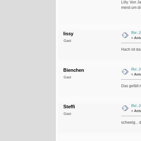
Lilly. Von 
meist um di
Re: J
lissy
«
Ant
Gast
Hach ist da
Re: J
Bienchen
«
Ant
Gast
Das gefält 
Re: J
Steffi
«
Ant
Gast
schwelg... 