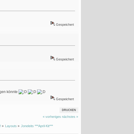
Gespeichert
Gespeichert
ingen könnte
Gespeichert
DRUCKEN
« vorheriges
nächstes »
!
»
Layouts
»
Joneleits ***April-Kit***