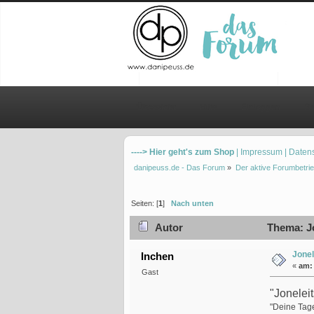
Übersicht
Hilfe
Einloggen
Re
----> Hier geht's zum Shop
| Impressum
| Daten
danipeuss.de - Das Forum
»
Der aktive Forumbetrie
Seiten: [
1
]
Nach unten
Autor
Thema: Jon
Jonel
Inchen
«
am:
Gast
"Joneleit
"Deine Tage