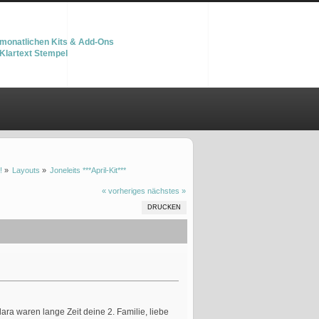
monatlichen Kits & Add-Ons
Klartext Stempel
!
»
Layouts
»
Joneleits ***April-Kit***
« vorheriges
nächstes »
DRUCKEN
ra waren lange Zeit deine 2. Familie, liebe