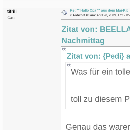
Re: ** Hallo Opa ** aus dem Mai-Kit
tifrili
«
Antwort #9 am:
April 28, 2009, 17:12:0
Gast
Zitat von: BEELLA
Nachmittag
Zitat von: {Pedi} 
Was für ein tol
toll zu diesem P
Genau das waren