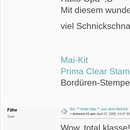
Mit diesem wunder
viel Schnicksch
Mai-Kit
Prima Clear Stamp
Bordüren-Stempel
Re: ** Hallo Opa ** aus dem Mai-Kit
Fähe
«
Antwort #1 am:
April 27, 2009, 14:47:3
Gast
Wow, total klasse!