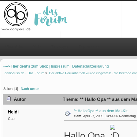
Übersicht
Hilfe
Einloggen
Registrieren
----> Hier geht's zum Shop
| Impressum
| Datenschutzerklärung
danipeuss.de - Das Forum
»
Der aktive Forumbetrieb wurde eingestellt - die Beiträge 
Seiten: [
1
]
Nach unten
Autor
Thema: ** Hallo Opa ** aus dem Ma
** Hallo Opa ** aus dem Mai-Kit
Heidi
«
am:
April 27, 2009, 14:44:06 Nachmittag 
Gast
Hallo Opa