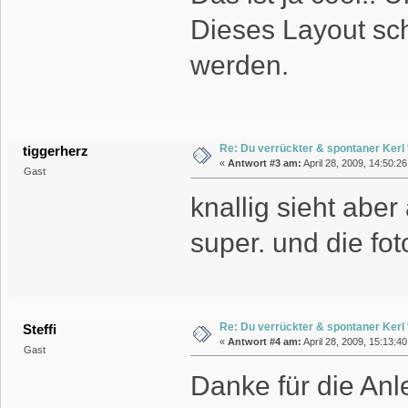
Dieses Layout schr
werden.
Re: Du verrückter & spontaner Kerl *
tiggerherz
«
Antwort #3 am:
April 28, 2009, 14:50:2
Gast
knallig sieht aber
super. und die fot
Re: Du verrückter & spontaner Kerl *
Steffi
«
Antwort #4 am:
April 28, 2009, 15:13:4
Gast
Danke für die Anle