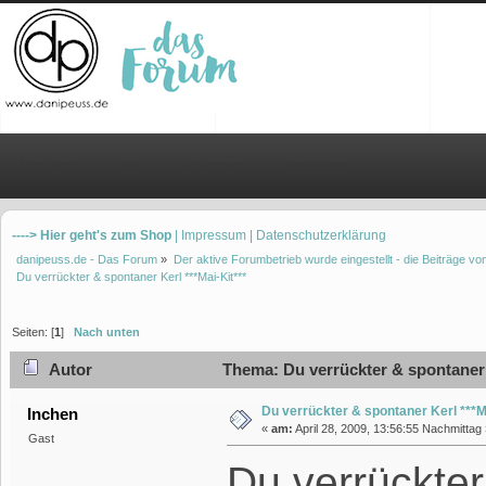
Übersicht
Hilfe
Einloggen
Registrieren
----> Hier geht's zum Shop
| Impressum
| Datenschutzerklärung
danipeuss.de - Das Forum
»
Der aktive Forumbetrieb wurde eingestellt - die Beiträge 
Du verrückter & spontaner Kerl ***Mai-Kit***
Seiten: [
1
]
Nach unten
Autor
Thema: Du verrückter & spontaner 
Du verrückter & spontaner Kerl ***Ma
Inchen
«
am:
April 28, 2009, 13:56:55 Nachmittag 
Gast
Du verrückter