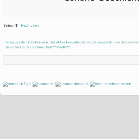
Seiten: [
1
]
Nach oben
danipeuss.de - Das Forum
»
Der aktive Forumbetrieb wurde eingestellt - die Beiträge 
Du verrückter & spontaner Kerl ***Mai-Kit***