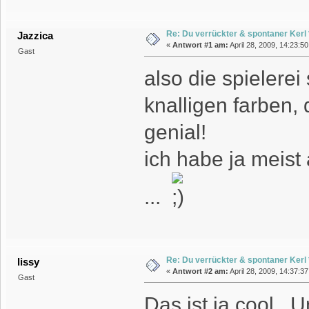
Re: Du verrückter & spontaner Kerl *
Jazzica
«
Antwort #1 am:
April 28, 2009, 14:23:5
Gast
also die spielerei
knalligen farben, 
genial!
ich habe ja meist 
...
Re: Du verrückter & spontaner Kerl *
lissy
«
Antwort #2 am:
April 28, 2009, 14:37:3
Gast
Das ist ja cool.. 