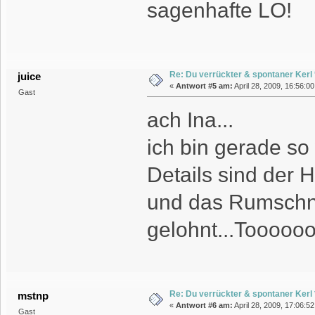
sagenhafte LO!
Re: Du verrückter & spontaner Kerl *
juice
«
Antwort #5 am:
April 28, 2009, 16:56:0
Gast
ach Ina...
ich bin gerade so 
Details sind der 
und das Rumschni
gelohnt...Toooooo
Re: Du verrückter & spontaner Kerl *
mstnp
«
Antwort #6 am:
April 28, 2009, 17:06:5
Gast