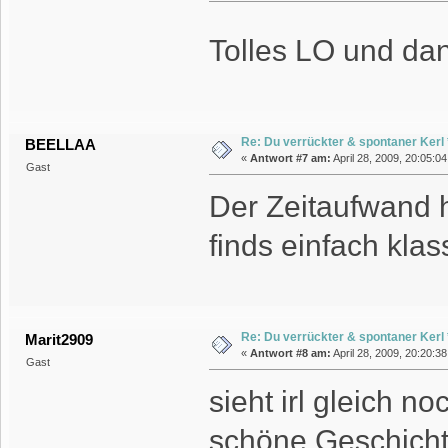
Tolles LO und dan
Re: Du verrückter & spontaner Kerl *
BEELLAA
«
Antwort #7 am:
April 28, 2009, 20:05:0
Gast
Der Zeitaufwand h
finds einfach klas
Re: Du verrückter & spontaner Kerl *
Marit2909
«
Antwort #8 am:
April 28, 2009, 20:20:3
Gast
sieht irl gleich 
schöne Geschicht