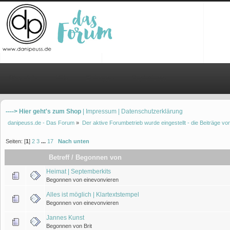
Übersicht
Hilfe
Einloggen
Registrieren
----> Hier geht's zum Shop
| Impressum
| Datenschutzerklärung
danipeuss.de - Das Forum
»
Der aktive Forumbetrieb wurde eingestellt - die Beiträge 
Seiten: [
1
]
2
3
...
17
Nach unten
Betreff
/
Begonnen von
Heimat | Septemberkits
Begonnen von einevonvieren
Alles ist möglich | Klartextstempel
Begonnen von einevonvieren
Jannes Kunst
Begonnen von Brit