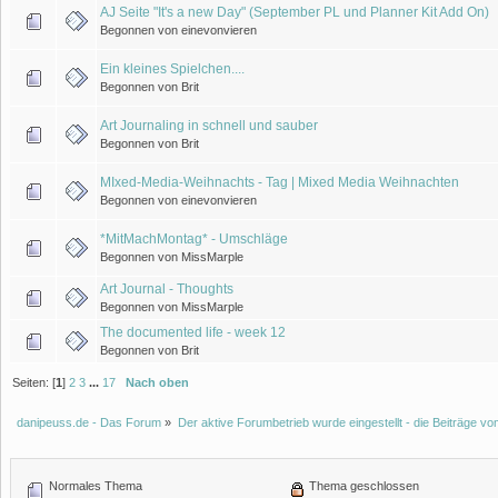
AJ Seite "It's a new Day" (September PL und Planner Kit Add On)
Begonnen von einevonvieren
Ein kleines Spielchen....
Begonnen von Brit
Art Journaling in schnell und sauber
Begonnen von Brit
MIxed-Media-Weihnachts - Tag | Mixed Media Weihnachten
Begonnen von einevonvieren
*MitMachMontag* - Umschläge
Begonnen von MissMarple
Art Journal - Thoughts
Begonnen von MissMarple
The documented life - week 12
Begonnen von Brit
Seiten: [
1
]
2
3
...
17
Nach oben
danipeuss.de - Das Forum
»
Der aktive Forumbetrieb wurde eingestellt - die Beiträge 
Normales Thema
Thema geschlossen