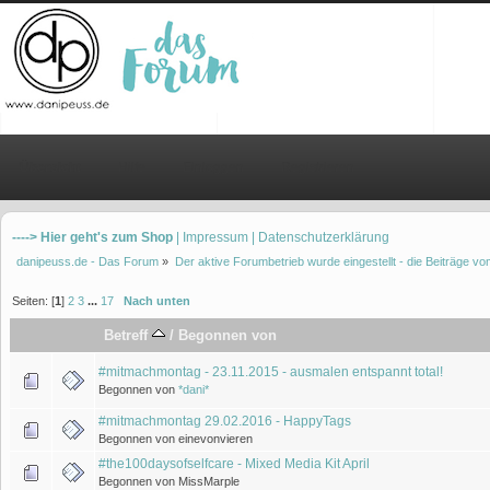
Übersicht
Hilfe
Einloggen
Registrieren
----> Hier geht's zum Shop
| Impressum
| Datenschutzerklärung
danipeuss.de - Das Forum
»
Der aktive Forumbetrieb wurde eingestellt - die Beiträge 
Seiten: [
1
]
2
3
...
17
Nach unten
Betreff
/
Begonnen von
#mitmachmontag - 23.11.2015 - ausmalen entspannt total!
Begonnen von
*dani*
#mitmachmontag 29.02.2016 - HappyTags
Begonnen von einevonvieren
#the100daysofselfcare - Mixed Media Kit April
Begonnen von MissMarple