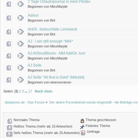
7 Tage Urlaubsjournal in mein Filofax
Begonnen von MissMarple
Adieu!
Begonnen von Brit
AHOI - beleuchtete Leinwand
Begonnen von Brit
AJ - I am still enough *MIA*
Begonnen von MissMarple
AJ ArtSoulBloom - MM AddOn Juni
Begonnen von MissMarple
AJ Seite
Begonnen von Brit
AJ Seite "All that is Gold" (Märzkit)
Begonnen von einevonvieren
Seiten: [
1
]
2
3
...
17
Nach oben
danipeuss.de - Das Forum
»
Der aktive Forumbetrieb wurde eingestellt - die Beiträge 
Normales Thema
Thema geschlossen
Fixiertes Thema
Heißes Thema (mehr als 15 Antworten)
Umfrage
Sehr heißes Thema (mehr als 25 Antworten)