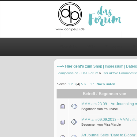
Übersicht
Hilfe
Einloggen
Re
----> Hier geht's zum Shop
| Impressum
| Daten
danipeuss.de - Das Forum
»
Der aktive Forumbetrie
Seiten:
1
2
3
[
4
]
5
6
...
17
Nach unten
Betreff
/
Begonnen von
MMM am 23.09. - Art Journaling m
Begonnen von frau hase
MMM am 09.09.2013 - MMM trifft
Begonnen von MissMarple
Art Journal Seite "Dare to Bloom"