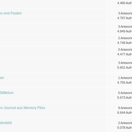
4.480 Aufr
ks und Pasten
3 Antwort
4.797 Aufr
3 Antwort
4.849 Aufr
2 Antwort
4.748 Aufr
0 Antwort
4.477 Aufr
3 Antwort
5.601 Aufr
ber
1 Antwort
4.755 Aufr
tiftebox
5 Antwort
5.673 Aufr
-Journal aus Memory Files
9 Antwort
6.644 Aufr
ulenbild
2 Antwort
5.078 Aufr