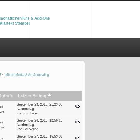
monatlichen Kits & Add-Ons
Klartext Stempel
!
»
Mixed Media & Art Journaling
Aufrufe
Letzter Beitrag
September 23, 2013, 21:23:03
en
Nachmittag
ufe
von frau hase
September 26, 2013, 12:59:15
en
Nachmittag
ufe
von Bouveline
September 27, 2013, 15:53:02
en