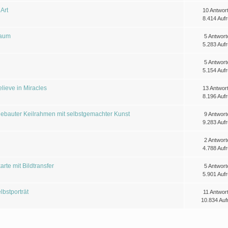
Art
10 Antwor
8.414 Aufr
Baum
5 Antwort
5.283 Aufr
5 Antwort
5.154 Aufr
lieve in Miracles
13 Antwor
8.196 Aufr
ebauter Keilrahmen mit selbstgemachter Kunst
9 Antwort
9.283 Aufr
2 Antwort
4.788 Aufr
te mit Bildtransfer
5 Antwort
5.901 Aufr
bstporträt
11 Antwor
10.834 Auf