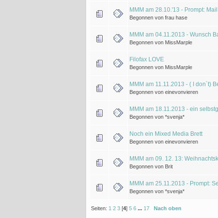
MMM am 28.10.'13 - Prompt: Mail 
Begonnen von frau hase
MMM am 04.11.2013 - Wunsch 
Begonnen von MissMarple
Filofax LOVE
Begonnen von MissMarple
MMM am 11.11.2013 - ( I don`t) Be
Begonnen von einevonvieren
MMM am 18.11.2013 - ein selbstg
Begonnen von *svenja*
Noch ein Mixed Media Brett
Begonnen von einevonvieren
MMM am 09. 12. 13: Weihnachtskar
Begonnen von Brit
MMM am 25.11.2013 - Prompt: Sel
Begonnen von *svenja*
Seiten:
1
2
3
[
4
]
5
6
...
17
Nach oben