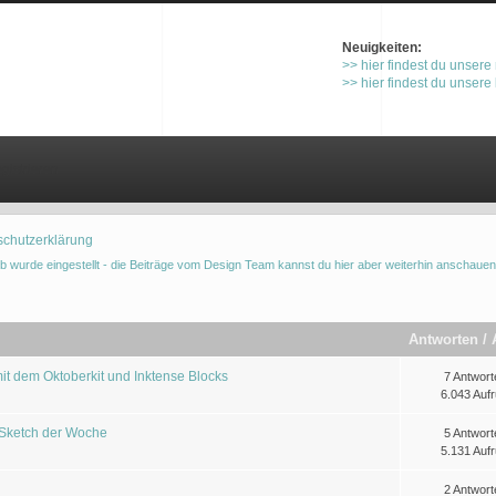
Neuigkeiten:
>> hier findest du unsere
>> hier findest du unsere
gistrieren
schutzerklärung
b wurde eingestellt - die Beiträge vom Design Team kannst du hier aber weiterhin anschauen
Antworten
/
it dem Oktoberkit und Inktense Blocks
7 Antwort
6.043 Aufr
 Sketch der Woche
5 Antwort
5.131 Aufr
2 Antwort