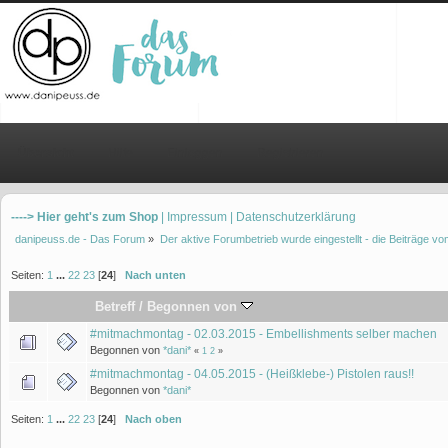
Übersicht
Hilfe
Einloggen
Registrieren
----> Hier geht's zum Shop
| Impressum
| Datenschutzerklärung
danipeuss.de - Das Forum
»
Der aktive Forumbetrieb wurde eingestellt - die Beiträge 
Seiten:
1
...
22
23
[
24
]
Nach unten
Betreff
/
Begonnen von
#mitmachmontag - 02.03.2015 - Embellishments selber machen
Begonnen von
*dani*
«
1
2
»
#mitmachmontag - 04.05.2015 - (Heißklebe-) Pistolen raus!!
Begonnen von
*dani*
Seiten:
1
...
22
23
[
24
]
Nach oben