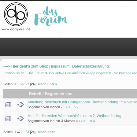
Übersicht
Hilfe
Einloggen
Registrieren
----> Hier geht's zum Shop
| Impressum
| Datenschutzerklärung
danipeuss.de - Das Forum
»
Der aktive Forumbetrieb wurde eingestellt - die Beiträge 
Seiten:
1
...
22
23
[
24
]
Nach unten
Betreff
/
Begonnen von
Anleitung Notizbuch mit Grungeboard-Riemenbindung ***Novembe
Begonnen von Inchen
«
1
2
3
...
5
»
Mini für die ersten Weihnachtsfotos am 2. Weihnachtstag
Begonnen von Ich-bin-3-Mamas
«
1
2
3
...
11
»
Seiten:
1
...
22
23
[
24
]
Nach oben