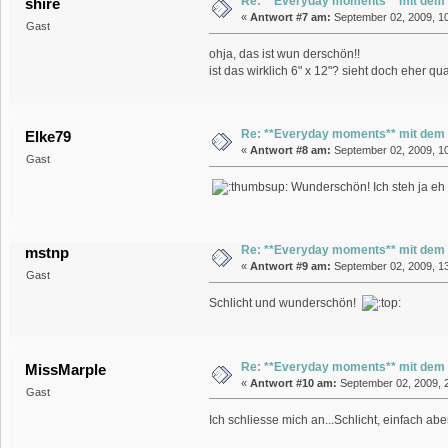
Re: **Everyday moments** mit dem
shire
«
Antwort #7 am:
September 02, 2009, 10
Gast
ohja, das ist wun derschön!!
ist das wirklich 6" x 12"? sieht doch eher qua
Re: **Everyday moments** mit dem
Elke79
«
Antwort #8 am:
September 02, 2009, 10
Gast
Wunderschön! Ich steh ja eh 
Re: **Everyday moments** mit dem
mstnp
«
Antwort #9 am:
September 02, 2009, 13
Gast
Schlicht und wunderschön!
Re: **Everyday moments** mit dem
MissMarple
«
Antwort #10 am:
September 02, 2009, 2
Gast
Ich schliesse mich an...Schlicht, einfach abe