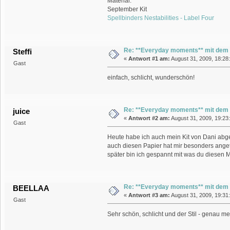
Material:
September Kit
Spellbinders Nestabilities - Label Four
Re: **Everyday moments** mit dem
Steffi
«
Antwort #1 am:
August 31, 2009, 18:28
Gast
einfach, schlicht, wunderschön!
Re: **Everyday moments** mit dem
juice
«
Antwort #2 am:
August 31, 2009, 19:23
Gast
Heute habe ich auch mein Kit von Dani abgeho
auch diesen Papier hat mir besonders angetan
später bin ich gespannt mit was du diesen Min
Re: **Everyday moments** mit dem
BEELLAA
«
Antwort #3 am:
August 31, 2009, 19:31
Gast
Sehr schön, schlicht und der Stil - genau me