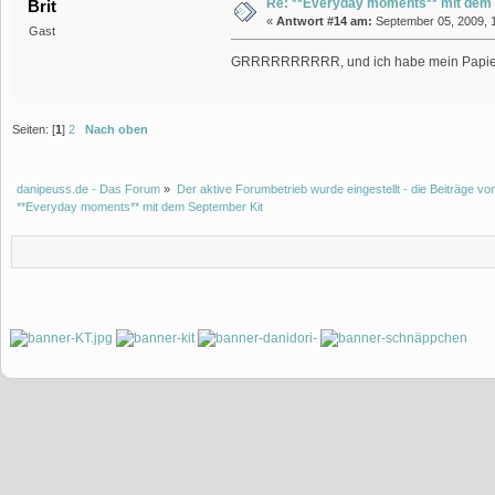
Re: **Everyday moments** mit dem
Brit
«
Antwort #14 am:
September 05, 2009, 1
Gast
GRRRRRRRRRR, und ich habe mein Papier schon
Seiten: [
1
]
2
Nach oben
danipeuss.de - Das Forum
»
Der aktive Forumbetrieb wurde eingestellt - die Beiträge 
**Everyday moments** mit dem September Kit