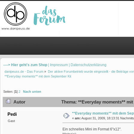
Übersicht
Hilfe
Einloggen
Registrieren
----> Hier geht's zum Shop
| Impressum
| Datenschutzerklärung
danipeuss.de - Das Forum
»
Der aktive Forumbetrieb wurde eingestellt - die Beiträge 
**Everyday moments** mit dem September Kit
Seiten: [
1
]
2
Nach unten
Autor
Thema: **Everyday moments** mit 
**Everyday moments** mit dem Sep
Pedi
«
am:
August 31, 2009, 18:13:31 Nachmitt
Gast
Ein schnelles Mini im Format 6"x12".