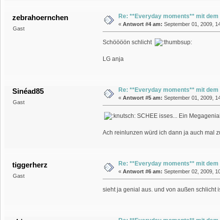
Re: **Everyday moments** mit dem
zebrahoernchen
«
Antwort #4 am:
September 01, 2009, 14
Gast
Schöööön schlicht
LG anja
Re: **Everyday moments** mit dem
Sinéad85
«
Antwort #5 am:
September 01, 2009, 14
Gast
SCHEE isses... Ein Megagenia
Ach reinlunzen würd ich dann ja auch mal 
Re: **Everyday moments** mit dem
tiggerherz
«
Antwort #6 am:
September 02, 2009, 10
Gast
sieht ja genial aus. und von außen schlicht i