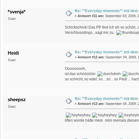
Re: **Everyday moments** mit dem
*svenja*
«
Antwort #11 am:
September 03, 2009, 2
Gast
Schickschick! Das PP find ich eh so schön
Verschlussdings...sagt mir zu.
Re: **Everyday moments** mit dem
Heidi
«
Antwort #12 am:
September 04, 2009, 1
Gast
Ooooooooh,
ist das schööööön
so schlicht, so edel, so... so... so Pedi ... hach
Re: **Everyday moments** mit dem
sheepsz
«
Antwort #13 am:
September 04, 2009, 2
Gast
liften würde hätte mein mini niemals diesen