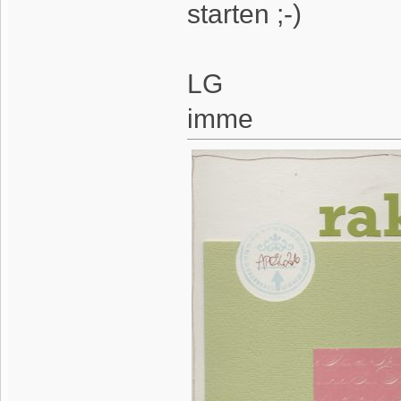
starten ;-)
LG
imme