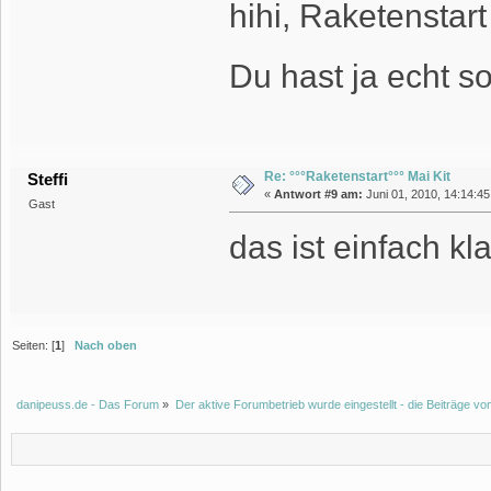
hihi, Raketenstar
Du hast ja echt 
Re: °°°Raketenstart°°° Mai Kit
Steffi
«
Antwort #9 am:
Juni 01, 2010, 14:14:45
Gast
das ist einfach kla
Seiten: [
1
]
Nach oben
danipeuss.de - Das Forum
»
Der aktive Forumbetrieb wurde eingestellt - die Beiträge 