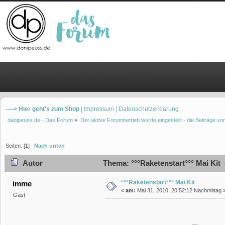
Übersicht
Hilfe
Einloggen
Registrieren
----> Hier geht's zum Shop
| Impressum
| Datenschutzerklärung
danipeuss.de - Das Forum
»
Der aktive Forumbetrieb wurde eingestellt - die Beiträge 
Seiten: [
1
]
Nach unten
Autor
Thema: °°°Raketenstart°°° Mai Kit 
°°°Raketenstart°°° Mai Kit
imme
«
am:
Mai 31, 2010, 20:52:12 Nachmittag 
Gast