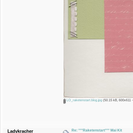
LO_raketenstart.blog.jpg
(50.15 kB, 600x611 -
Re: °°°Raketenstart°°° Mai Kit
Ladykracher