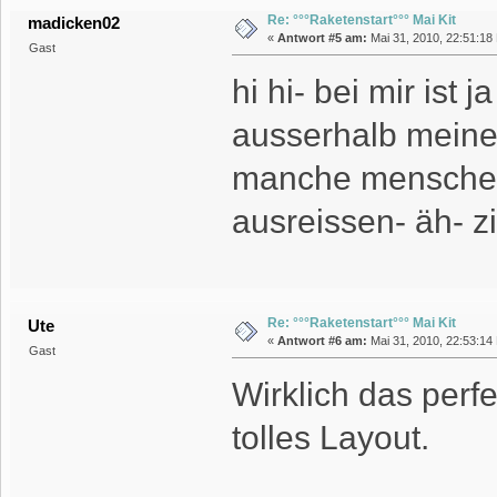
Re: °°°Raketenstart°°° Mai Kit
madicken02
«
Antwort #5 am:
Mai 31, 2010, 22:51:18
Gast
hi hi- bei mir ist
ausserhalb meiner
manche menschen
ausreissen- äh-
Re: °°°Raketenstart°°° Mai Kit
Ute
«
Antwort #6 am:
Mai 31, 2010, 22:53:14
Gast
Wirklich das perf
tolles Layout.