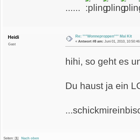
......
Re: °°°Wonneproppen°°° Mai Kit
Heidi
«
Antwort #8 am:
Juni 01, 2010, 10:50:46
Gast
hihi, so geht es 
Du haust ja ein 
...schickmireinbisc
Seiten: [
1
]
Nach oben