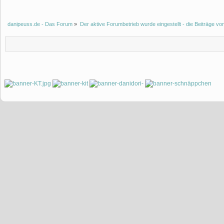
danipeuss.de - Das Forum
»
Der aktive Forumbetrieb wurde eingestellt - die Beiträge 