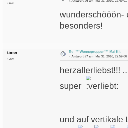
«
Antwort #6 am:
Mai 31, 2010, 22:49:01
Gast
wunderschööön- u
besonders!
Re: °°°Wonneproppen°°° Mai Kit
timer
«
Antwort #7 am:
Mai 31, 2010, 22:59:06
Gast
herzallerliebst!!!
super
und auf vertikale 