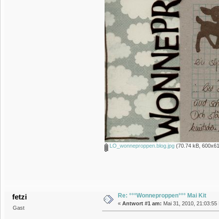
LO_wonneproppen.blog.jpg
(70.74 kB, 600x61
Re: °°°Wonneproppen°°° Mai Kit
fetzi
«
Antwort #1 am:
Mai 31, 2010, 21:03:55
Gast