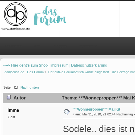
Übersicht
Hilfe
Einloggen
Registrieren
----> Hier geht's zum Shop
| Impressum
| Datenschutzerklärung
danipeuss.de - Das Forum
»
Der aktive Forumbetrieb wurde eingestellt - die Beiträge 
Seiten: [
1
]
Nach unten
Autor
Thema: °°°Wonneproppen°°° Mai Ki
°°°Wonneproppen°°° Mai Kit
imme
«
am:
Mai 31, 2010, 21:02:44 Nachmittag 
Gast
Sodele.. dies ist