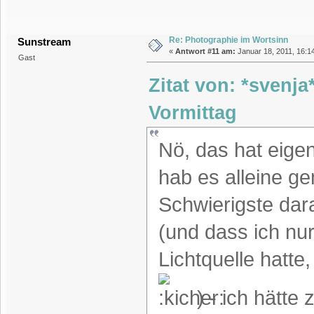
Re: Photographie im Wortsinn
Sunstream
«
Antwort #11 am:
Januar 18, 2011, 16:1
Gast
Zitat von: *svenja
Vormittag
Nö, das hat eigen
hab es alleine g
Schwierigste dara
(und dass ich nu
Lichtquelle hatt
) - ich hätt