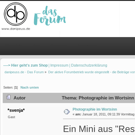
Übersicht
Hilfe
Einloggen
Registrieren
----> Hier geht's zum Shop
| Impressum
| Datenschutzerklärung
danipeuss.de - Das Forum
»
Der aktive Forumbetrieb wurde eingestellt - die Beiträge 
Seiten: [
1
]
Nach unten
Autor
Thema: Photographie im Wortsinn 
Photographie im Wortsinn
*svenja*
«
am:
Januar 18, 2011, 09:11:39 Vormittag
Gast
Ein Mini aus "Re