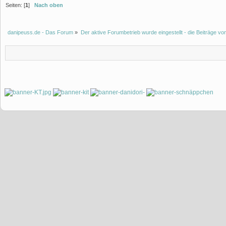
Seiten: [
1
]
Nach oben
danipeuss.de - Das Forum
»
Der aktive Forumbetrieb wurde eingestellt - die Beiträge 