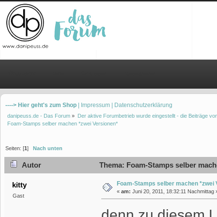
Übersicht
Hilfe
Einloggen
Registrieren
----> Hier geht's zum Shop
| Impressum
| Datenschutzerklärung
danipeuss.de - Das Forum
»
Der aktive Forumbetrieb wurde eingestellt - die Beiträge 
Foam-Stamps selber machen *zwei Versionen*
Seiten: [
1
]
Nach unten
Autor
Thema: Foam-Stamps selber machen
Foam-Stamps selber machen *zwei 
kitty
«
am:
Juni 20, 2011, 18:32:11 Nachmittag 
Gast
denn zu diesem La