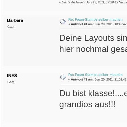
«
Letzte Änderung: Juni 23, 2011, 17:26:45 Nachm
Re: Foam-Stamps selber machen
Barbara
«
Antwort #1 am:
Juni 20, 2011, 18:42:42
Gast
Deine Layouts si
hier nochmal ges
Re: Foam-Stamps selber machen
INES
«
Antwort #2 am:
Juni 20, 2011, 21:02:42
Gast
Du bist klasse!...
grandios aus!!!