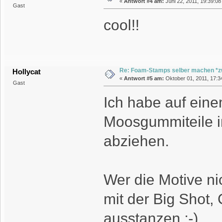
«
Antwort #4 am:
Juni 22, 2011, 19:39:08
Gast
cool!!
Re: Foam-Stamps selber machen *z
Hollycat
«
Antwort #5 am:
Oktober 01, 2011, 17:3
Gast
Ich habe auf ein
Moosgummiteile i
abziehen.
Wer die Motive n
mit der Big Shot,
ausstanzen ;-)