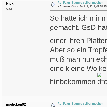
Re: Foam-Stamps selber machen
Nicki
«
Antwort #3 am:
Juni 21, 2011, 09:58:25
Gast
So hatte ich mir 
gemacht. GsD hatt
einer ihren Platt
Aber so ein Tropfe
muß man nun echt
eine kleine Wolk
hinbekommen
Re: Foam-Stamps selber machen
madicken02