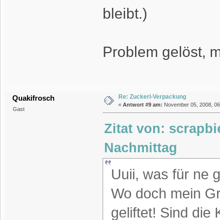
bleibt.)
Problem gelöst, m
Re: Zuckerl-Verpackung
Quakifrosch
«
Antwort #9 am:
November 05, 2008, 06:
Gast
Zitat von: scrapb
Nachmittag
Uuii, was für ne g
Wo doch mein Gro
geliftet! Sind di