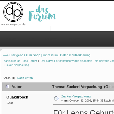
Übersicht
Hilfe
Einloggen
Registrieren
----> Hier geht's zum Shop
| Impressum
| Datenschutzerklärung
danipeuss.de - Das Forum
»
Der aktive Forumbetrieb wurde eingestellt - die Beiträge 
Zuckerl-Verpackung
Seiten: [
1
]
Nach unten
Autor
Thema: Zuckerl-Verpackung (Geles
Zuckerl-Verpackung
Quakifrosch
«
am:
Oktober 31, 2008, 15:44:33 Nachmit
Gast
Für Leons Geburt