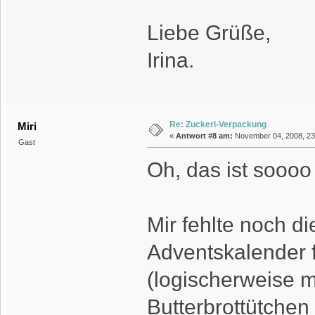
Liebe Grüße,
Irina.
Re: Zuckerl-Verpackung
Miri
«
Antwort #8 am:
November 04, 2008, 23
Gast
Oh, das ist soooo
Mir fehlte noch d
Adventskalender fü
(logischerweise m
Butterbrottütche