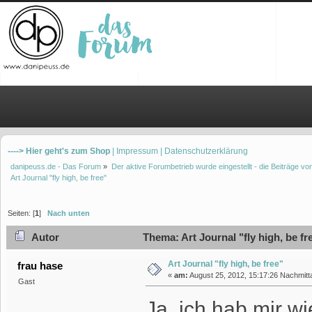
Übersicht
Hilfe
Einloggen
Registrieren
----> Hier geht's zum Shop
| Impressum
| Datenschutzerklärung
danipeuss.de - Das Forum
»
Der aktive Forumbetrieb wurde eingestellt - die Beiträge 
Art Journal "fly high, be free"
Seiten: [
1
]
Nach unten
Autor
Thema: Art Journal "fly high, be f
Art Journal "fly high, be free"
frau hase
«
am:
August 25, 2012, 15:17:26 Nachmitt
Gast
Ja, ich hab mir wi