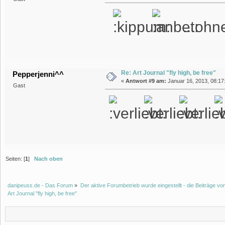
...ohne
Re: Art Journal "fly high, be free"
Pepperjenni^^
«
Antwort #9 am:
Januar 16, 2013, 08:17:
Gast
Seiten: [
1
]
Nach oben
danipeuss.de - Das Forum
»
Der aktive Forumbetrieb wurde eingestellt - die Beiträge 
Art Journal "fly high, be free"