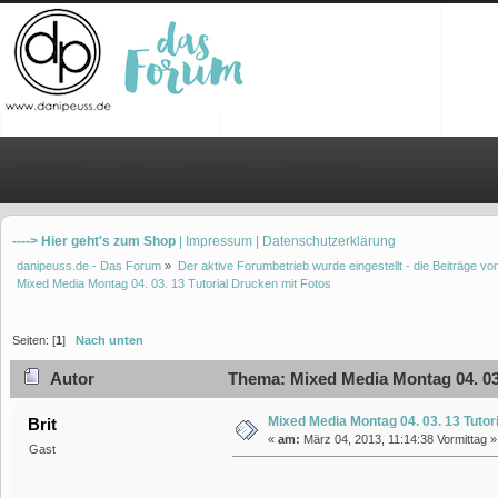
Übersicht
Hilfe
Einloggen
Registrieren
----> Hier geht's zum Shop
| Impressum
| Datenschutzerklärung
danipeuss.de - Das Forum
»
Der aktive Forumbetrieb wurde eingestellt - die Beiträge 
Mixed Media Montag 04. 03. 13 Tutorial Drucken mit Fotos
Seiten: [
1
]
Nach unten
Autor
Thema: Mixed Media Montag 04. 03.
Mixed Media Montag 04. 03. 13 Tutor
Brit
«
am:
März 04, 2013, 11:14:38 Vormittag »
Gast