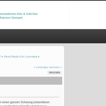
monatlichen Kits & Add-Ons
Klartext Stempel
!
»
Mixed Media & Art Journaling
»
« vorheriges
nächstes »
DRUCKEN
nun einen ganzen Schwung präsentieren