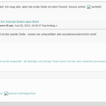
oll. Ich mag alle, aber die erste Seite ist mein Favorit. Soooo schön
 Art Journal Seiten quer Beet
wort #5 am:
Juni 02, 2013, 16:49:27 Nachmittag »
t ist die zweite Seite - wobei sie unbestritten alle wunderwunderschön sind!
b wurde eingestellt - die Beiträge vom Design Team kannst du hier aber weiterhin anschauen