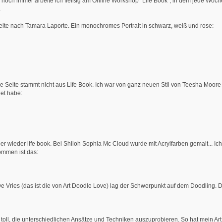
noch immer arbeite ich fleißig am Online Workshop "Life Book", in dem jede Woch
.
eite nach Tamara Laporte. Ein monochromes Portrait in schwarz, weiß und rose:
e Seite stammt nicht aus Life Book. Ich war von ganz neuen Stil von Teesha Moore 
et habe:
er wieder life book. Bei Shiloh Sophia Mc Cloud wurde mit Acrylfarben gemalt... Ich h
mmen ist das:
 Vries (das ist die von Art Doodle Love) lag der Schwerpunkt auf dem Doodling. D
s toll, die unterschiedlichen Ansätze und Techniken auszuprobieren. So hat mein A