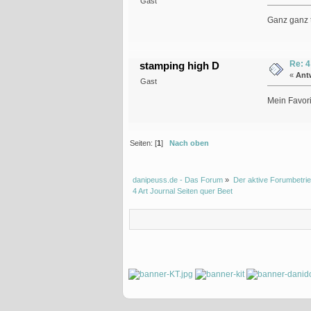
Gast
Ganz ganz t
Re: 4
stamping high D
«
Ant
Gast
Mein Favori
Seiten: [
1
]
Nach oben
danipeuss.de - Das Forum
»
Der aktive Forumbetrie
4 Art Journal Seiten quer Beet