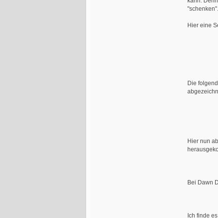
kann. Denn 
"schenken"
Hier eine S
Die folgend
abgezeichn
Hier nun ab
herausgeko
Bei Dawn De
Ich finde e