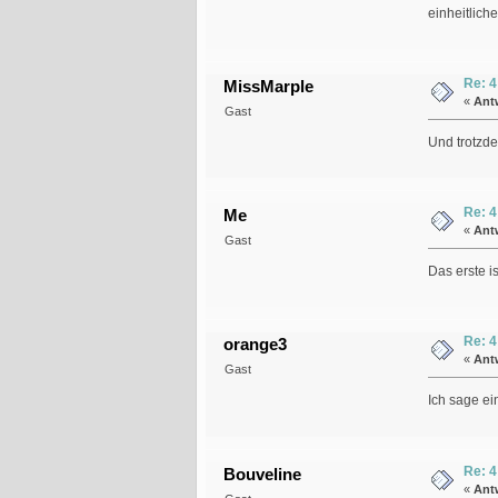
einheitlich
Re: 4
MissMarple
«
Ant
Gast
Und trotzde
Re: 4
Me
«
Ant
Gast
Das erste 
Re: 4
orange3
«
Ant
Gast
Ich sage ei
Re: 4
Bouveline
«
Ant