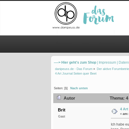
Übersicht
Hilfe
Einloggen
Re
----> Hier geht's zum Shop
| Impressum
| Daten
danipeuss.de - Das Forum
»
Der aktive Forumbetrie
4 Art Journal Seiten quer Beet
Seiten: [
1
]
Nach unten
Autor
Thema: 4 
4 Art
Brit
«
am:
Gast
Ich habe eu