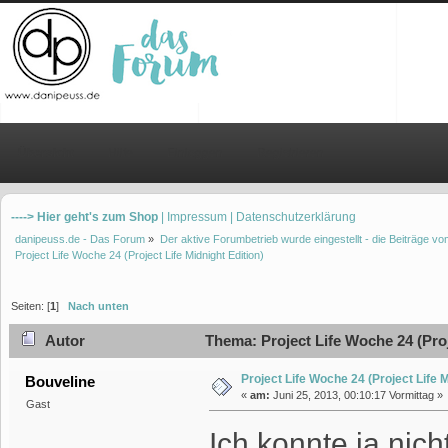
Übersicht
Hilfe
Einloggen
Registrieren
----> Hier geht's zum Shop
| Impressum
| Datenschutzerklärung
danipeuss.de - Das Forum
»
Der aktive Forumbetrieb wurde eingestellt - die Beiträge 
Project Life Woche 24 (Project Life Midnight Edition)
Seiten: [
1
]
Nach unten
Autor
Thema: Project Life Woche 24 (Proj
Project Life Woche 24 (Project Life M
Bouveline
«
am:
Juni 25, 2013, 00:10:17 Vormittag »
Gast
Ich konnte ja nic