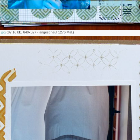
.jpg
(87.16 kB, 640x527 - angeschaut 1276 Mal.)