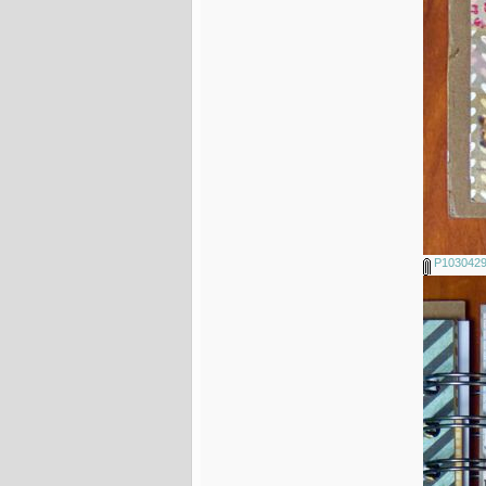
P1030429