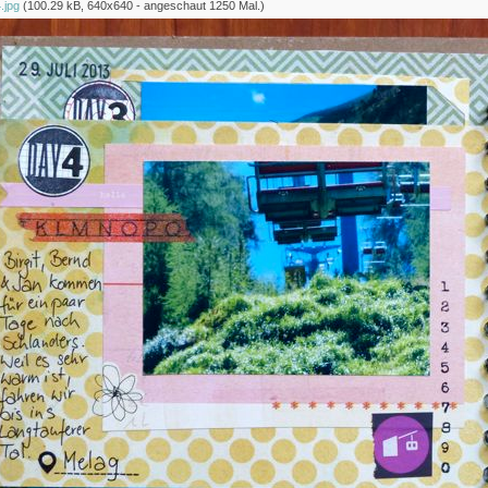
.jpg
(100.29 kB, 640x640 - angeschaut 1250 Mal.)