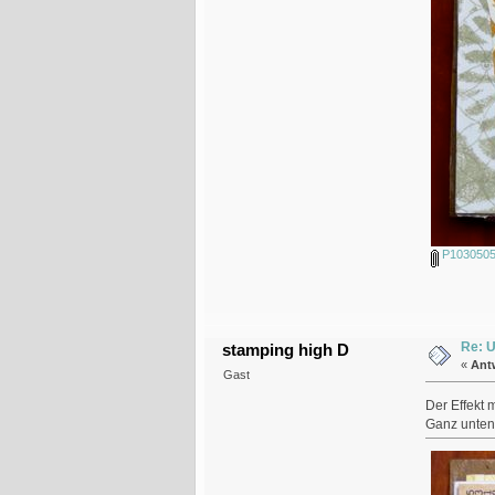
P1030505
Re: U
stamping high D
«
Ant
Gast
Der Effekt 
Ganz unten 