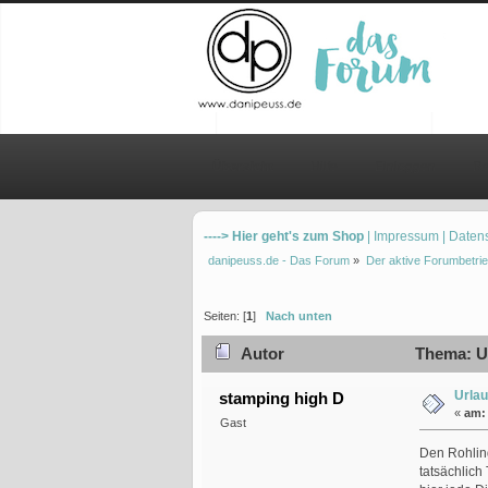
Übersicht
Hilfe
Einloggen
Re
----> Hier geht's zum Shop
| Impressum
| Daten
danipeuss.de - Das Forum
»
Der aktive Forumbetrie
Seiten: [
1
]
Nach unten
Autor
Thema: Ur
Urlau
stamping high D
«
am:
Gast
Den Rohlin
tatsächlich