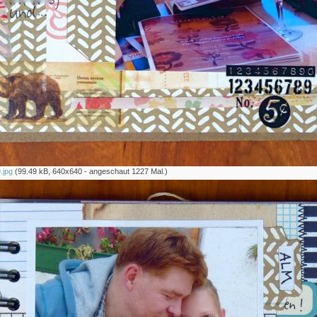
.jpg
(99.49 kB, 640x640 - angeschaut 1227 Mal.)