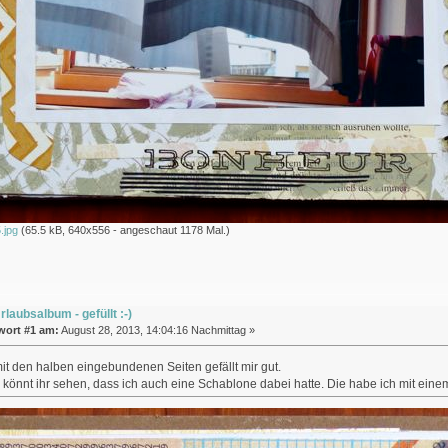
.jpg
(65.5 kB, 640x556 - angeschaut 1178 Mal.)
rlaubsalbum - gefüllt :-)
wort #1 am:
August 28, 2013, 14:04:16 Nachmittag »
mit den halben eingebundenen Seiten gefällt mir gut.
könnt ihr sehen, dass ich auch eine Schablone dabei hatte. Die habe ich mit einem