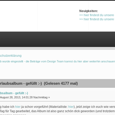
Neuigkeiten:
>> hier findest du unsere
>> hier findest du unsere
gistrieren
schutzerklärung
b wurde eingestellt - die Beiträge vom Design Team kannst du hier aber weiterhin anschauen
laubsalbum - gefüllt :-) (Gelesen 4177 mal)
bsalbum - gefüllt :-)
August 28, 2013, 14:01:28 Nachmittag »
g habe ich
hier
ja schon vorgeführt (Materialliste:
hier
), jetzt zeige ich euch wie ve
 Tag für Tag gearbeitet, das Album ist also ganz schön dick geworden (und trotzdem