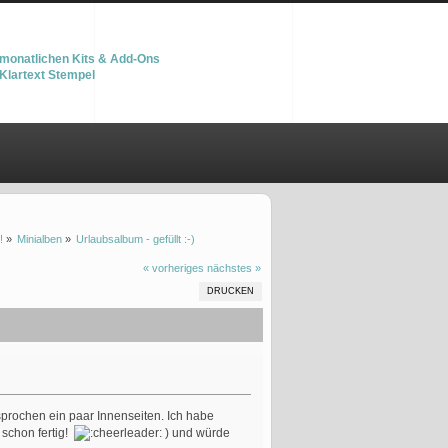
monatlichen Kits & Add-Ons
Klartext Stempel
!
»
Minialben
»
Urlaubsalbum - gefüllt :-)
« vorheriges
nächstes »
DRUCKEN
rsprochen ein paar Innenseiten. Ich habe
 schon fertig!
) und würde