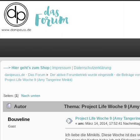
Übersicht
Hilfe
Einloggen
Registrieren
----> Hier geht's zum Shop
| Impressum
| Datenschutzerklärung
danipeuss.de - Das Forum
»
Der aktive Forumbetrieb wurde eingestellt - die Beiträge 
Project Life Woche 9 (Amy Tangerine Minikit)
Seiten: [
1
]
Nach unten
Autor
Thema: Project Life Woche 9 (Amy 
Project Life Woche 9 (Amy Tangerine
Bouveline
«
am:
März 14, 2014, 17:52:41 Nachmittag
Gast
Ich liebe die Minikits. Diese Woche ist das