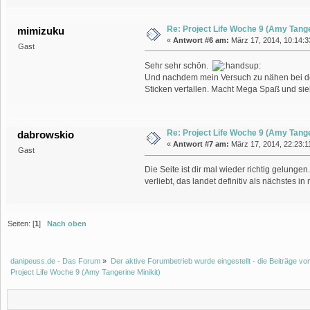
Re: Project Life Woche 9 (Amy Tange
mimizuku
«
Antwort #6 am:
März 17, 2014, 10:14:33
Gast
Sehr sehr schön.
Und nachdem mein Versuch zu nähen bei der
Sticken verfallen. Macht Mega Spaß und si
Re: Project Life Woche 9 (Amy Tange
dabrowskio
«
Antwort #7 am:
März 17, 2014, 22:23:1
Gast
Die Seite ist dir mal wieder richtig gelungen
verliebt, das landet definitiv als nächstes
Seiten: [
1
]
Nach oben
danipeuss.de - Das Forum
»
Der aktive Forumbetrieb wurde eingestellt - die Beiträge 
Project Life Woche 9 (Amy Tangerine Minikit)