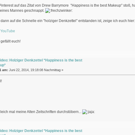
 Pinterest auf das Zitat von Drew Barrymore "Happiness is the best Makeup" stoß, ha
meines Mannes geschnappt.
dann auf die Schnelle ein "holziger Denkzettel" entstanden ist, zeige ich euch hier:
f YouTube
 gefällt euch!
ideo: Holziger Denkzettel *Happiness is the best
up*
1 am:
Juni 22, 2014, 19:18:08 Nachmittag »
l!
gleich mal meine Alten Zeitschriften durchstöbern...
ideo: Holziger Denkzettel *Happiness is the best