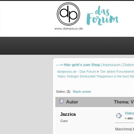
Übersicht
Hilfe
Einloggen
Re
----> Hier geht's zum Shop
| Impressum
| Daten
danipeuss.de - Das Forum
»
Der aktive Forumbetrie
Video: Holziger Denkzettel *Happiness is the best M
Seiten: [
1
]
Nach unten
Autor
Thema: Vi
Video
Jazzica
«
am:
Gast
Manchmal br