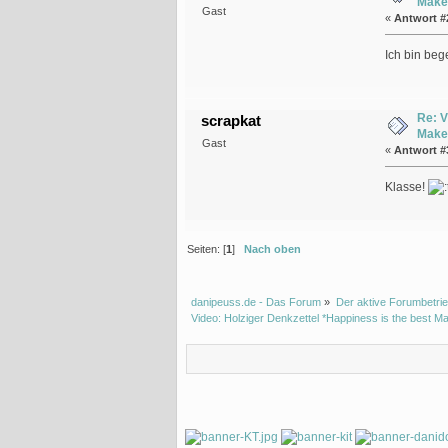
Make
Gast
«
Antwort #
Ich bin beg
Re: V
scrapkat
Make
Gast
«
Antwort #
Klasse!
Seiten: [
1
]
Nach oben
danipeuss.de - Das Forum
»
Der aktive Forumbetrie
Video: Holziger Denkzettel *Happiness is the best M