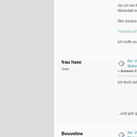
Als ich bei
Werkstatt 
Wie daraus 
Tutorial au
Ich hoffe es
Re: V
frau hase
Make
Gast
«
Antwort #
Ich find's tol
...und geh 
Re: V
Bouveline