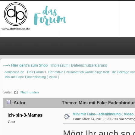
Übersicht
Hilfe
Einloggen
Registrieren
----> Hier geht's zum Shop
| Impressum
| Datenschutzerklärung
danipeuss.de - Das Forum
»
Der aktive Forumbetrieb wurde eingestellt - die Beiträge 
Mini mit Fake-Fadenbindung { Video }
Seiten: [
1
]
Nach unten
Autor
Thema: Mini mit Fake-Fadenbindung
Mini mit Fake-Fadenbindung { Video 
Ich-bin-3-Mamas
«
am:
März 14, 2015, 17:12:33 Nachmittag
Gast
Mögt Ihr auch so 