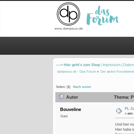
Übersicht
Hilfe
Einloggen
Re
----> Hier geht's zum Shop
| Impressum
| Daten
danipeuss.de - Das Forum
»
Der aktive Forumbetrie
Seiten: [
1
]
Nach unten
Autor
Thema: PL 
PL Ju
Bouveline
«
am:
Gast
Und hier no
Hier habe i