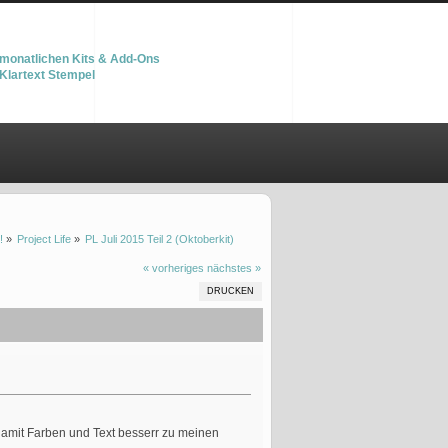
monatlichen Kits & Add-Ons
Klartext Stempel
!
»
Project Life
»
PL Juli 2015 Teil 2 (Oktoberkit)
« vorheriges
nächstes »
DRUCKEN
damit Farben und Text besserr zu meinen