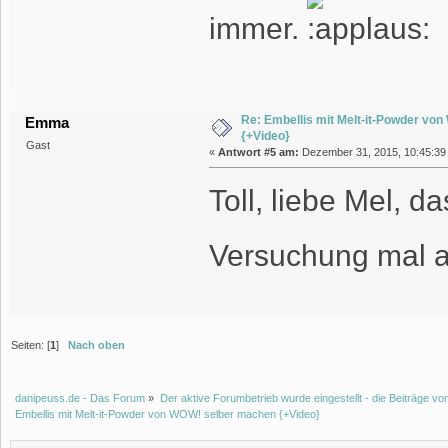
immer.
Re: Embellis mit Melt-it-Powder vo
Emma
{+Video}
Gast
«
Antwort #5 am:
Dezember 31, 2015, 10:45:39 
Toll, liebe Mel, d
Versuchung mal 
Seiten: [
1
]
Nach oben
danipeuss.de - Das Forum
»
Der aktive Forumbetrieb wurde eingestellt - die Beiträge 
Embellis mit Melt-it-Powder von WOW! selber machen {+Video}