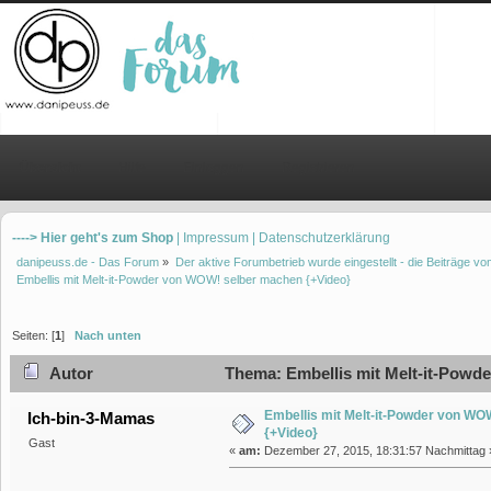
Übersicht
Hilfe
Einloggen
Registrieren
----> Hier geht's zum Shop
| Impressum
| Datenschutzerklärung
danipeuss.de - Das Forum
»
Der aktive Forumbetrieb wurde eingestellt - die Beiträge 
Embellis mit Melt-it-Powder von WOW! selber machen {+Video}
Seiten: [
1
]
Nach unten
Autor
Thema: Embellis mit Melt-it-Powd
Embellis mit Melt-it-Powder von W
Ich-bin-3-Mamas
{+Video}
Gast
«
am:
Dezember 27, 2015, 18:31:57 Nachmittag 