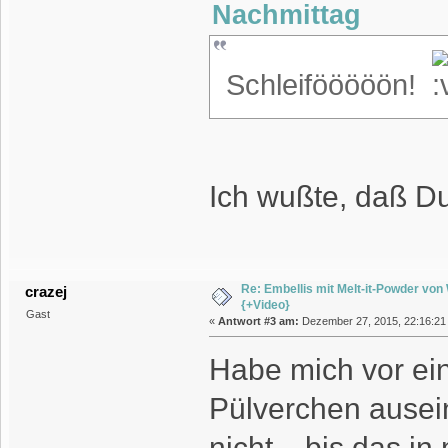
Nachmittag
Schleifööööön!
Ich wußte, daß D
Re: Embellis mit Melt-it-Powder vo
crazej
{+Video}
Gast
«
Antwort #3 am:
Dezember 27, 2015, 22:16:21
Habe mich vor ein
Pülverchen ausein
nicht....bis das i