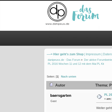
Übersicht
Hilfe
Einloggen
Re
----> Hier geht's zum Shop
| Impressum
| Daten
danipeuss.de - Das Forum
»
Der aktive Forumbetrie
PL 2016 Wochen 11 und 12 mit dem Mai PL Kit 
Seiten: [
1
]
Nach unten
Autor
Thema: PL
PL 20
baersgarten
«
am:
Gast
Weiter geh