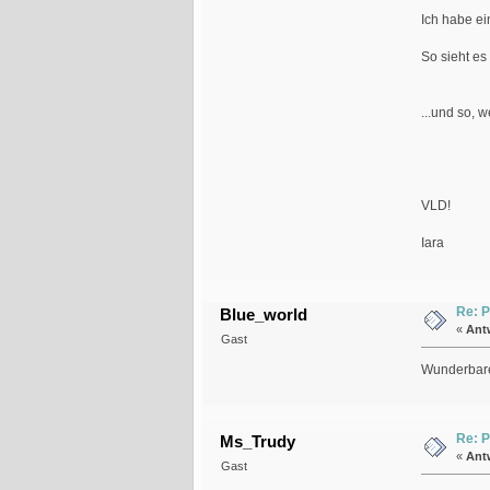
Ich habe ei
So sieht es 
...und so, 
VLD!
Iara
Re: P
Blue_world
«
Ant
Gast
Wunderbar
Re: P
Ms_Trudy
«
Ant
Gast