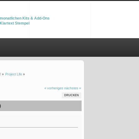
monatlichen Kits & Add-Ons
Klartext Stempel
!
»
Project Life
»
« vorheriges
nächstes »
DRUCKEN
)