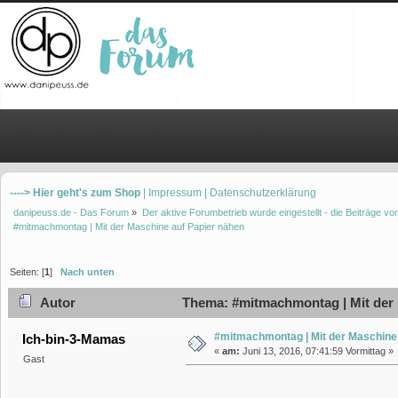
Übersicht
Hilfe
Einloggen
Registrieren
----> Hier geht's zum Shop
| Impressum
| Datenschutzerklärung
danipeuss.de - Das Forum
»
Der aktive Forumbetrieb wurde eingestellt - die Beiträge 
#mitmachmontag | Mit der Maschine auf Papier nähen
Seiten: [
1
]
Nach unten
Autor
Thema: #mitmachmontag | Mit der 
#mitmachmontag | Mit der Maschine
Ich-bin-3-Mamas
«
am:
Juni 13, 2016, 07:41:59 Vormittag »
Gast