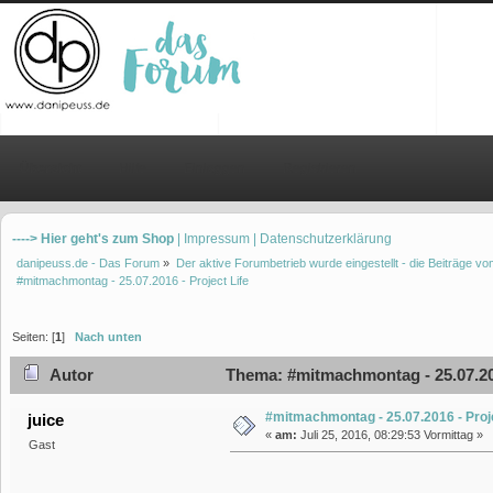
Übersicht
Hilfe
Einloggen
Registrieren
----> Hier geht's zum Shop
| Impressum
| Datenschutzerklärung
danipeuss.de - Das Forum
»
Der aktive Forumbetrieb wurde eingestellt - die Beiträge 
#mitmachmontag - 25.07.2016 - Project Life
Seiten: [
1
]
Nach unten
Autor
Thema: #mitmachmontag - 25.07.201
#mitmachmontag - 25.07.2016 - Proje
juice
«
am:
Juli 25, 2016, 08:29:53 Vormittag »
Gast