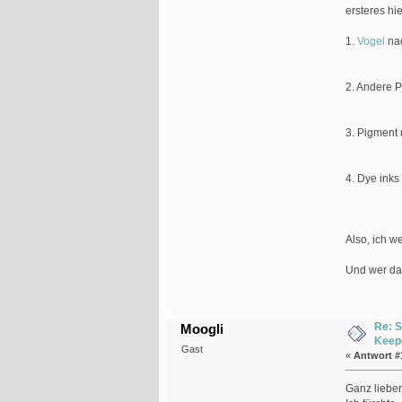
ersteres hie
1.
Vogel
na
2. Andere P
3. Pigment 
4. Dye inks
Also, ich w
Und wer da
Re: 
Moogli
Keep
Gast
«
Antwort #
Ganz lieben