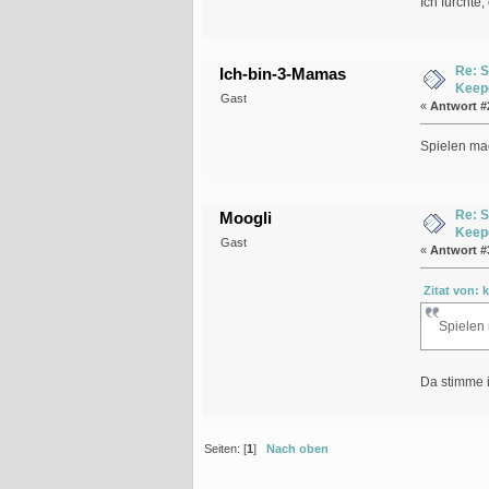
Ich fürchte
Re: 
Ich-bin-3-Mamas
Keep
Gast
«
Antwort #
Spielen mac
Re: 
Moogli
Keep
Gast
«
Antwort #
Zitat von: 
Spielen 
Da stimme 
Seiten: [
1
]
Nach oben