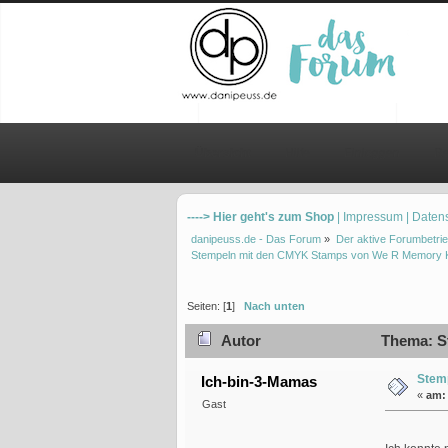
Übersicht
Hilfe
Einloggen
Re
----> Hier geht's zum Shop
| Impressum
| Daten
danipeuss.de - Das Forum
»
Der aktive Forumbetrie
Stempeln mit den CMYK Stamps von We R Memory 
Seiten: [
1
]
Nach unten
Autor
Thema: S
Stem
Ich-bin-3-Mamas
«
am:
Gast