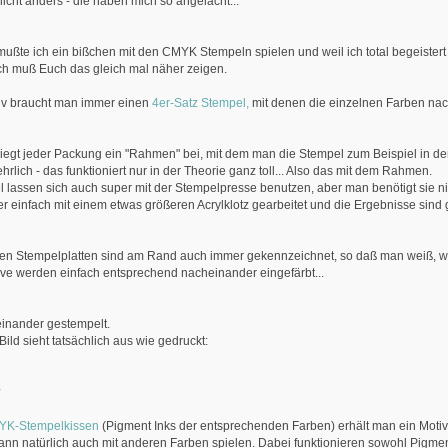
nicht anders - die haben mich so angelacht...
 mußte ich ein bißchen mit den CMYK Stempeln spielen und weil ich total begeistert
ich muß Euch das gleich mal näher zeigen.
tiv braucht man immer einen
4er-Satz Stempel,
mit denen die einzelnen Farben na
egt jeder Packung ein "Rahmen" bei, mit dem man die Stempel zum Beispiel in de
hrlich - das funktioniert nur in der Theorie ganz toll... Also das mit dem Rahmen.
 lassen sich auch super mit der Stempelpresse benutzen, aber man benötigt sie ni
er einfach mit einem etwas größeren Acrylklotz gearbeitet und die Ergebnisse sind
nen Stempelplatten sind am Rand auch immer gekennzeichnet, so daß man weiß, w
tive werden einfach entsprechend nacheinander eingefärbt...
einander gestempelt.
Bild sieht tatsächlich aus wie gedruckt:
?
K-Stempelkissen
(Pigment Inks der entsprechenden Farben) erhält man ein Motiv,
nn natürlich auch mit anderen Farben spielen. Dabei funktionieren sowohl Pigment