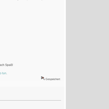
fach Spaß!
o tun
.
Gespeichert