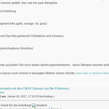
r besser gefällt. Hier mal ein paar Beispiele:
ch Anleitung
igment Inks (gelb, orange, rot, grau)
und Dye Inks gemischt (Türkistöne und schwarz)
 (verschiedene Grüntöne)
erde auf jeden Fall noch weiter damit experimentieren - diese Stempel machen ein
s Ganze noch einmal in bewegten Bildern sehen möchte,
kann das in diesem Vide
Stempeln mit den CMYK Stamps von We R Memory
ers
1 am:
Januar 04, 2017, 17:10:15 Nachmittag »
 Dank für die Anleitung!