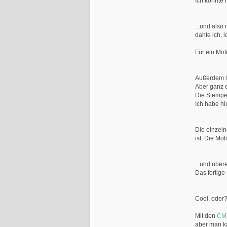
Ich konnte 
...und also
dahte ich, 
Für ein Mo
Außerdem li
Aber ganz e
Die Stempel
Ich habe hi
Die einzel
ist. Die Mo
...und über
Das fertige 
Cool, oder
Mit den
CMY
aber man ka