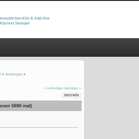
monatlichen Kits & Add-Ons
Klartext Stempel
!
»
Anleitungen
»
« vorheriges
nächstes »
DRUCKEN
sen 5690 mal)