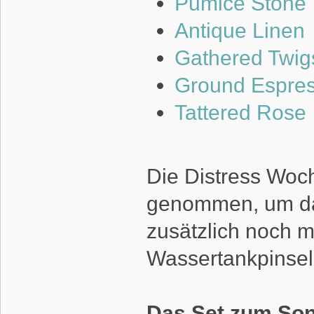
Pumice Stone
Antique Linen
Gathered Twig
Ground Espre
Tattered Rose
Die Distress Woch
genommen, um da
zusätzlich noch m
Wassertankpinsel, 
Das Set zum Sond