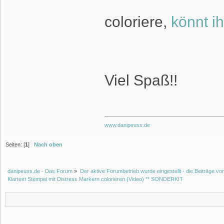
coloriere,
könnt i
Viel Spaß!!
www.danipeuss.de
Seiten: [
1
]
Nach oben
danipeuss.de - Das Forum
»
Der aktive Forumbetrieb wurde eingestellt - die Beiträge 
Klartext Stempel mit Distress Markern colorieren (Video) ** SONDERKIT