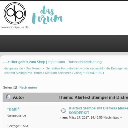
Übersicht
Hilfe
Einloggen
Registrieren
----> Hier geht's zum Shop
| Impressum
| Datenschutzerklärung
danipeuss.de - Das Forum
»
Der aktive Forumbetrieb wurde eingestellt - die Beiträge 
Klartext Stempel mit Distress Markern colorieren (Video) ** SONDERKIT
Seiten: [
1
]
Nach unten
Autor
Thema: Klartext Stempel mit Distr
Klartext Stempel mit Distress Marker
*dani*
SONDERKIT
danipeuss.de
«
am:
März 17, 2017, 14:45:55 Nachmittag »
Beiträge: 8.561