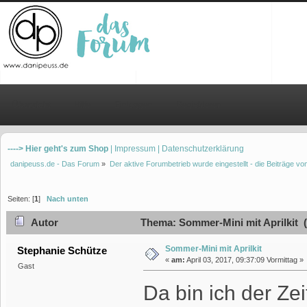
Übersicht
Hilfe
Einloggen
Registrieren
----> Hier geht's zum Shop
| Impressum
| Datenschutzerklärung
danipeuss.de - Das Forum
»
Der aktive Forumbetrieb wurde eingestellt - die Beiträge 
Seiten: [
1
]
Nach unten
Autor
Thema: Sommer-Mini mit Aprilkit (
Sommer-Mini mit Aprilkit
Stephanie Schütze
«
am:
April 03, 2017, 09:37:09 Vormittag »
Gast
Da bin ich der Ze