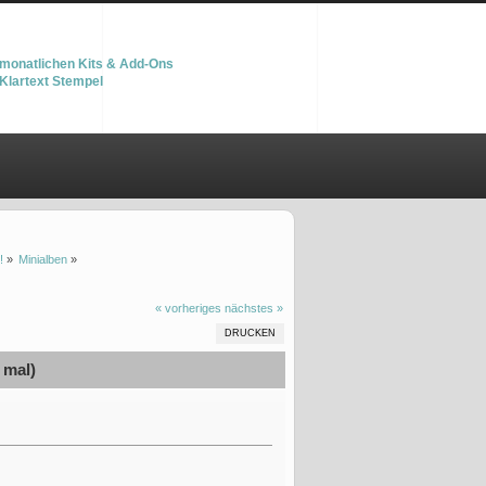
monatlichen Kits & Add-Ons
Klartext Stempel
!
»
Minialben
»
« vorheriges
nächstes »
DRUCKEN
 mal)