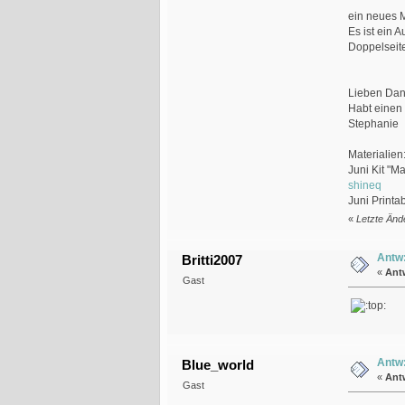
ein neues M
Es ist ein 
Doppelseite
Lieben Dan
Habt einen
Stephanie
Materialien
Juni Kit "Ma
shineq
Juni Printa
«
Letzte Änd
Antw:
Britti2007
«
Ant
Gast
Antw:
Blue_world
«
Ant
Gast