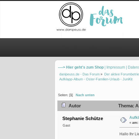
Übersicht
Hilfe
Einloggen
Re
----> Hier geht's zum Shop
| Impressum
| Daten
danipeuss.de - Das Forum
»
Der aktive Forumbetrie
Aufklapp-Album - Oster-Familien-Urlaub - JuniKit
Seiten: [
1
]
Nach unten
Autor
Thema: Au
Aufkl
Stephanie Schütze
«
am:
Gast
Hallo Ihr L