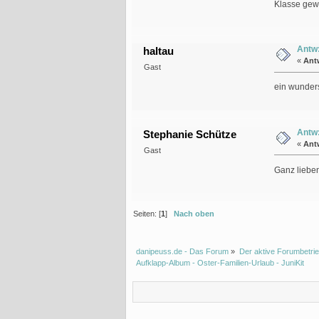
Klasse ge
Antw:
haltau
«
Ant
Gast
ein wunders
Antw:
Stephanie Schütze
«
Ant
Gast
Ganz lieben
Seiten: [
1
]
Nach oben
danipeuss.de - Das Forum
»
Der aktive Forumbetrie
Aufklapp-Album - Oster-Familien-Urlaub - JuniKit