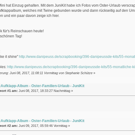
ini hat Einzug gehalten. Mit dem JuniKit habe ich Fotos vom Oster-Urlaub verscrapt
Aufklappalbum, welches mit Twine gebunden wurde und dann rückseitig auf den Ums
n und ein paar davon zeige ich hier.
k für's Reinschauen heute!
 schönen Tag!
:
ke it shine"
http://www.danipeuss.de/scrapbooking/396-danipeussde-kits/55-monatli
bles:
http://www.danipeuss.de/scrapbooking/396-danipeussde-kits/55-monatliche-ki
erung: Juni 08, 2017, 11:08:11 Vormittag von Stephanie Schütze
»
Aufklapp-Album - Oster-Familien-Urlaub - JuniKit
wort #1 am:
Juni 08, 2017, 18:33:27 Nachmittag »
Aufklapp-Album - Oster-Familien-Urlaub - JuniKit
wort #2 am:
Juni 09, 2017, 05:59:46 Vormittag »