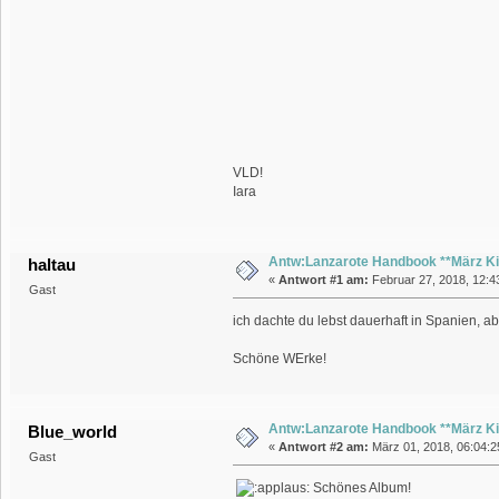
VLD!
Iara
Antw:Lanzarote Handbook **März Ki
haltau
«
Antwort #1 am:
Februar 27, 2018, 12:4
Gast
ich dachte du lebst dauerhaft in Spanien, ab
Schöne WErke!
Antw:Lanzarote Handbook **März Ki
Blue_world
«
Antwort #2 am:
März 01, 2018, 06:04:25
Gast
Schönes Album!