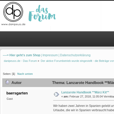
Übersicht
Hilfe
Einloggen
Registrieren
----> Hier geht's zum Shop
| Impressum
| Datenschutzerklärung
danipeuss.de - Das Forum
»
Der aktive Forumbetrieb wurde eingestellt - die Beiträge 
Seiten: [
1
]
Nach unten
Autor
Thema: Lanzarote Handbook **März
Lanzarote Handbook **März Kit**
baersgarten
«
am:
Februar 27, 2018, 11:05:04 Vormitta
Gast
Wir haben zwei Jahren in Spanien gelebt un
Urlaube, die wir in Spanien verbraucht hab