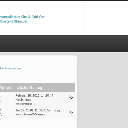
monatlichen Kits & Add-Ons
Klartext Stempel
!
»
Anleitungen
Aufrufe
Letzter Beitrag
Februar 28, 2016, 14:20:44
n
Nachmittag
fe
von juleneigl
n
Juli 27, 2016, 11:36:35 Vormittag
von Ich-bin-3-Mamas
fe