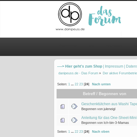
Übersicht
Hilfe
Einloggen
Re
----> Hier geht's zum Shop
| Impressum
| Daten
danipeuss.de - Das Forum
»
Der aktive Forumbetrie
Seiten:
1
...
22
23
[
24
]
Nach unten
Betreff
/
Begonnen von
Geschenktütchen aus Washi Tape
Begonnen von juleneigl
Anleitung für das One-Sheet-Min
Begonnen von Ich-bin-3-Mamas
Seiten:
1
...
22
23
[
24
]
Nach oben