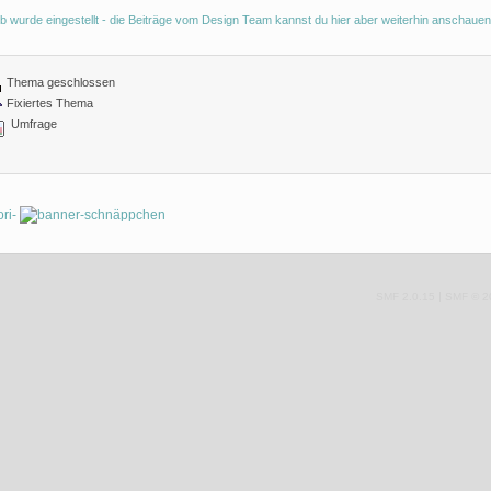
b wurde eingestellt - die Beiträge vom Design Team kannst du hier aber weiterhin anschauen
Thema geschlossen
Fixiertes Thema
Umfrage
|
SMF 2.0.15
SMF © 2