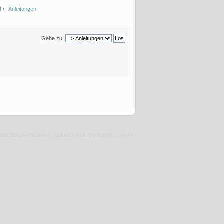
!
»
Anleitungen
Gehe zu:
,
016
Simple Machines
|
Cake
by Mick. G |
XHTML
|
WAP2