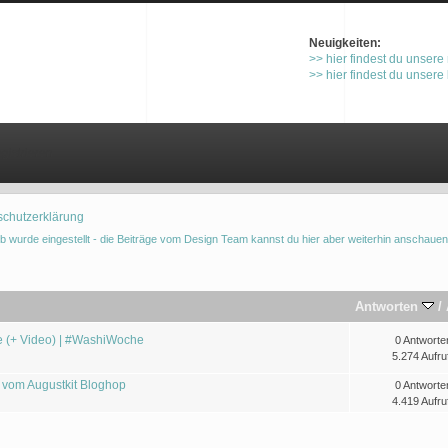
Neuigkeiten:
>> hier findest du unsere
>> hier findest du unsere
gistrieren
schutzerklärung
b wurde eingestellt - die Beiträge vom Design Team kannst du hier aber weiterhin anschauen
Antworten
/
 (+ Video) | #WashiWoche
0 Antworte
5.274 Aufru
i vom Augustkit Bloghop
0 Antworte
4.419 Aufru