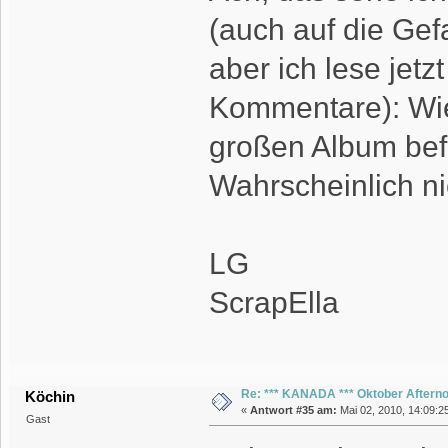
(auch auf die Gefa
aber ich lese jetzt
Kommentare): Wie
großen Album bef
Wahrscheinlich ni
LG
ScrapElla
Re: *** KANADA *** Oktober Aftern
Köchin
«
Antwort #35 am:
Mai 02, 2010, 14:09:2
Gast