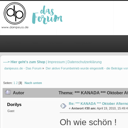
Übersicht
Hilfe
Einloggen
Registrieren
----> Hier geht's zum Shop
| Impressum
| Datenschutzerklärung
danipeuss.de - Das Forum
»
Der aktive Forumbetrieb wurde eingestellt - die Beiträge 
Seiten:
1
2
[
3
]
Nach unten
Autor
Thema: *** KANADA *** Oktober Af
Re: *** KANADA *** Oktober Aftern
Dorilys
«
Antwort #30 am:
April 19, 2010, 15:49:
Gast
Oh wie schön !