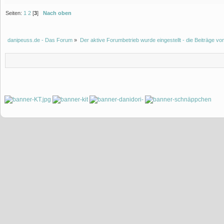
Seiten:
1
2
[
3
]
Nach oben
danipeuss.de - Das Forum
»
Der aktive Forumbetrieb wurde eingestellt - die Beiträge 