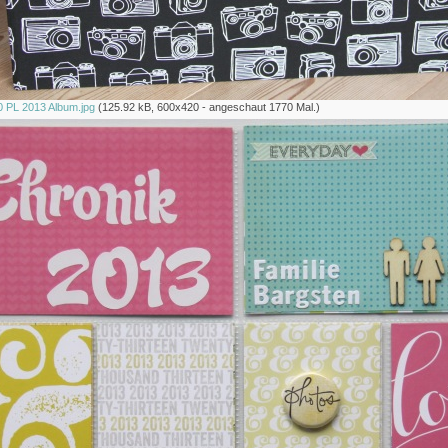
PL 2013 Album.jpg
(125.92 kB, 600x420 - angeschaut 1770 Mal.)