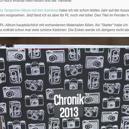
ich euch erstmal mein Album und die Titelseite.
y Tangerine-Album mit den Kameras
habe ich mir schon letztes Jahr auf der Ausze
es vorgesehen. Jetzt fand ich es aber für PL noch viel toller. Den Titel im Fenster 
s PL-Album hauptsächlich mit vorhandenen Materialien füllen. Als "Starter" habe ich 
s enthält schon mal viele schöne Kärtchen. Die Ecken werde ich übrigens nicht a