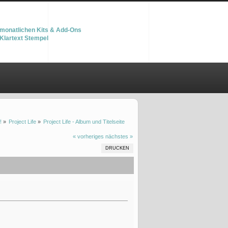
monatlichen Kits & Add-Ons
Klartext Stempel
!
»
Project Life
»
Project Life - Album und Titelseite
« vorheriges
nächstes »
DRUCKEN