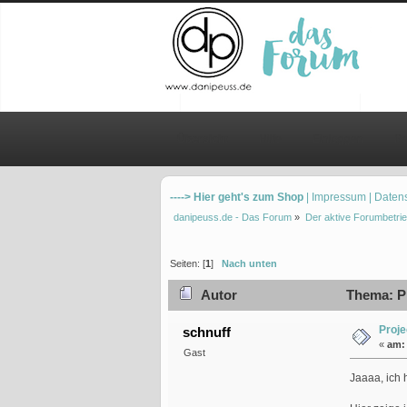
Übersicht
Hilfe
Einloggen
Re
----> Hier geht's zum Shop
| Impressum
| Daten
danipeuss.de - Das Forum
»
Der aktive Forumbetrie
Seiten: [
1
]
Nach unten
Autor
Thema: Pr
Proje
schnuff
«
am:
Gast
Jaaaa, ich 