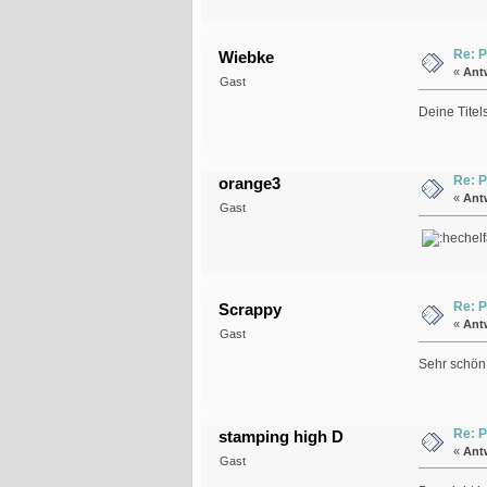
Re: P
Wiebke
«
Ant
Gast
Deine Titel
Re: P
orange3
«
Ant
Gast
Re: P
Scrappy
«
Ant
Gast
Sehr schön
Re: P
stamping high D
«
Ant
Gast