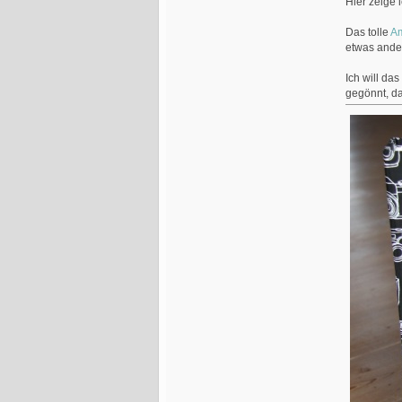
Hier zeige 
Das tolle
Am
etwas ander
Ich will da
gegönnt, da