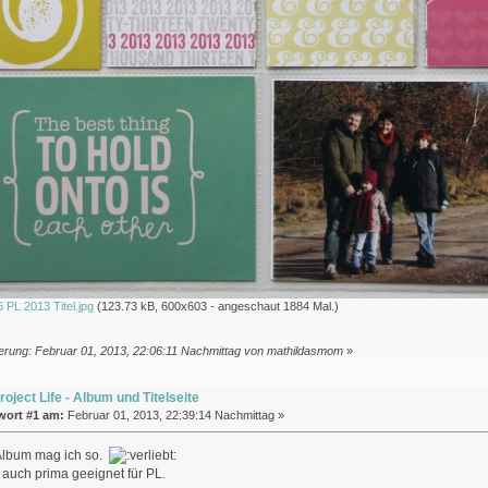
PL 2013 Titel.jpg
(123.73 kB, 600x603 - angeschaut 1884 Mal.)
erung: Februar 01, 2013, 22:06:11 Nachmittag von mathildasmom
»
roject Life - Album und Titelseite
wort #1 am:
Februar 01, 2013, 22:39:14 Nachmittag »
Album mag ich so.
s auch prima geeignet für PL.