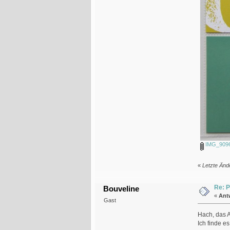
IMG_9096 
«
Letzte Änd
Re: P
Bouveline
«
Ant
Gast
Hach, das 
Ich finde e