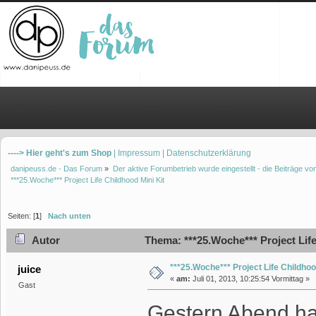
Übersicht
Hilfe
Einloggen
Registrieren
----> Hier geht's zum Shop
| Impressum
| Datenschutzerklärung
danipeuss.de - Das Forum
»
Der aktive Forumbetrieb wurde eingestellt - die Beiträge 
***25.Woche*** Project Life Childhood Mini Kit 
Seiten: [
1
]
Nach unten
Autor
Thema: ***25.Woche*** Project Life
***25.Woche*** Project Life Childhoo
juice
«
am:
Juli 01, 2013, 10:25:54 Vormittag »
Gast
Gestern Abend ha