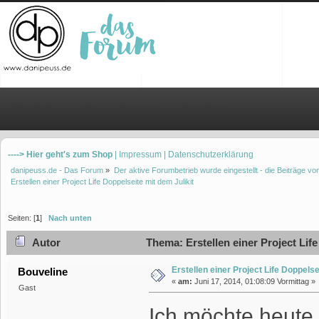
Übersicht
Hilfe
Einloggen
Registrieren
----> Hier geht's zum Shop
| Impressum
| Datenschutzerklärung
danipeuss.de - Das Forum
»
Der aktive Forumbetrieb wurde eingestellt - die Beiträge 
Erstellen einer Project Life Doppelseite mit dem Julikit
Seiten: [
1
]
Nach unten
Autor
Thema: Erstellen einer Project Life
Erstellen einer Project Life Doppelse
Bouveline
«
am:
Juni 17, 2014, 01:08:09 Vormittag »
Gast
Ich möchte heute 