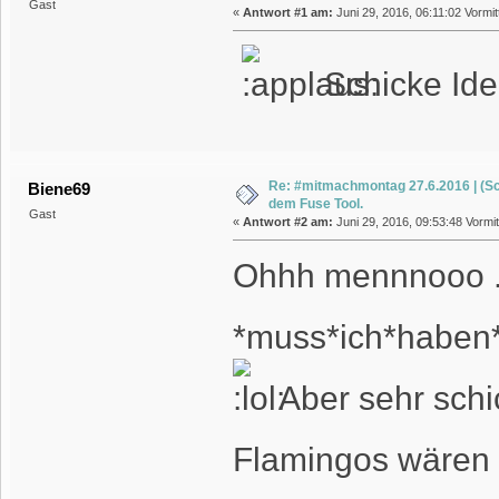
Gast
«
Antwort #1 am:
Juni 29, 2016, 06:11:02 Vormit
Schicke Ide
Re: #mitmachmontag 27.6.2016 | (Sc
Biene69
dem Fuse Tool.
Gast
«
Antwort #2 am:
Juni 29, 2016, 09:53:48 Vormit
Ohhh mennnooo ..
*muss*ich*haben
Aber sehr schi
Flamingos wären 