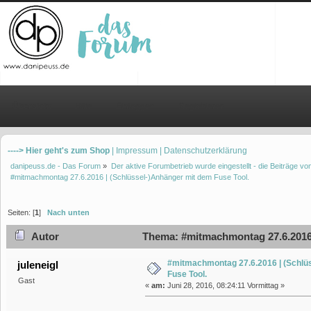
Übersicht
Hilfe
Einloggen
Registrieren
----> Hier geht's zum Shop
| Impressum
| Datenschutzerklärung
danipeuss.de - Das Forum
»
Der aktive Forumbetrieb wurde eingestellt - die Beiträge 
#mitmachmontag 27.6.2016 | (Schlüssel-)Anhänger mit dem Fuse Tool.
Seiten: [
1
]
Nach unten
Autor
Thema: #mitmachmontag 27.6.2016 |
#mitmachmontag 27.6.2016 | (Schlü
juleneigl
Fuse Tool.
Gast
«
am:
Juni 28, 2016, 08:24:11 Vormittag »