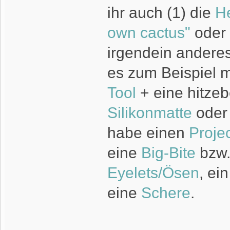
ihr auch (1) die
He
own cactus"
oder 
irgendein anderes
es zum Beispiel 
Tool
+ eine hitzeb
Silikonmatte
ode
habe einen
Proje
eine
Big-Bite
bzw
Eyelets/Ösen
, ei
eine
Schere
.