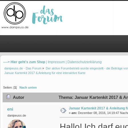
Übersicht
Hilfe
Einloggen
Registrieren
----> Hier geht's zum Shop
| Impressum
| Datenschutzerklärung
danipeuss.de - Das Forum
»
Der aktive Forumbetrieb wurde eingestellt - die Beiträge 
Januar Kartenkit 2017 & Anleitung für eine interaktive Karte
Seiten: [
1
]
Nach unten
Autor
Thema: Januar Kartenkit 2017 & Anl
Januar Kartenkit 2017 & Anleitung fü
eni
«
am:
Dezember 08, 2016, 14:19:47 Nachm
danipeuss.de
Hallo! Ich darf 