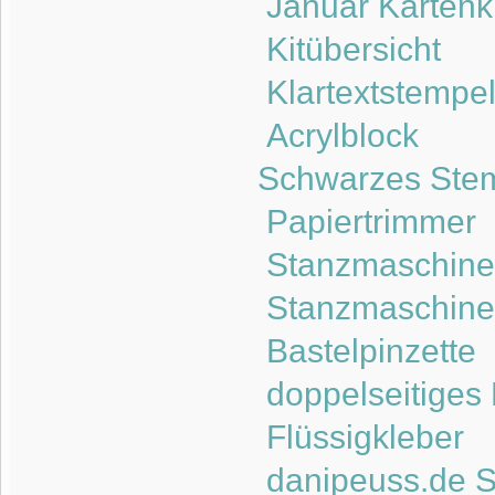
Januar Kartenk
Kitübersicht
Klartextstempe
Acrylblock
Schwarzes Stem
Papiertrimmer
Stanzmaschine 
Stanzmaschine 
Bastelpinzette
doppelseitiges
Flüssigkleber
danipeuss.de S